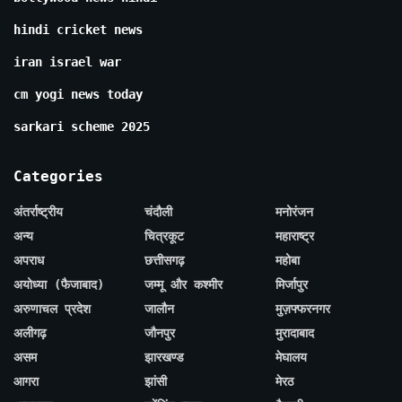
hindi cricket news
iran israel war
cm yogi news today
sarkari scheme 2025
Categories
अंतर्राष्ट्रीय
चंदौली
मनोरंजन
अन्य
चित्रकूट
महाराष्ट्र
अपराध
छत्तीसगढ़
महोबा
अयोध्या (फैजाबाद)
जम्मू और कश्मीर
मिर्जापुर
अरुणाचल प्रदेश
जालौन
मुज़फ्फरनगर
अलीगढ़
जौनपुर
मुरादाबाद
असम
झारखण्ड
मेघालय
आगरा
झांसी
मेरठ