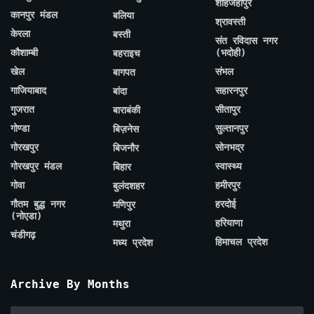
शाहजहाँपुर
कानपुर मंडल
बलिया
श्रावस्ती
केरला
बस्ती
संत रविदास नगर
कौशाम्बी
(भदोही)
बहराइच
खेल
संभल
बागपत
गाजियाबाद
सहारनपुर
बांदा
गुजरात
सीतापुर
बाराबंकी
गोण्डा
सुल्तानपुर
बिज़नेस
गोरखपुर
सोनभद्र
बिजनौर
गोरखपुर मंडल
स्वास्थ्य
बिहार
गोवा
हमीरपुर
बुलंदशहर
गौतम बुद्ध नगर
हरदोई
मणिपुर
(नोएडा)
हरियाणा
मथुरा
चंडीगढ़
हिमाचल प्रदेश
मध्य प्रदेश
Archive By Months
Archive