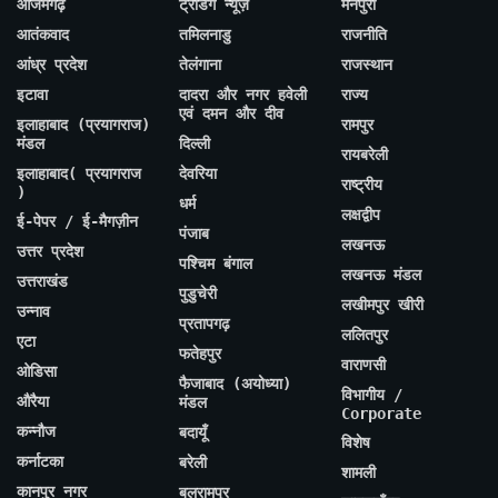
आजमगढ़
ट्रेंडिंग न्यूज़
मैनपुरी
आतंकवाद
तमिलनाडु
राजनीति
आंध्र प्रदेश
तेलंगाना
राजस्थान
इटावा
दादरा और नगर हवेली
राज्य
एवं दमन और दीव
इलाहाबाद (प्रयागराज)
रामपुर
मंडल
दिल्ली
रायबरेली
इलाहाबाद( प्रयागराज
देवरिया
राष्ट्रीय
)
धर्म
लक्षद्वीप
ई-पेपर / ई-मैगज़ीन
पंजाब
लखनऊ
उत्तर प्रदेश
पश्चिम बंगाल
लखनऊ मंडल
उत्तराखंड
पुडुचेरी
लखीमपुर खीरी
उन्नाव
प्रतापगढ़
ललितपुर
एटा
फतेहपुर
वाराणसी
ओडिसा
फैजाबाद (अयोध्या)
विभागीय /
औरैया
मंडल
Corporate
कन्नौज
बदायूँ
विशेष
कर्नाटका
बरेली
शामली
कानपुर नगर
बलरामपुर