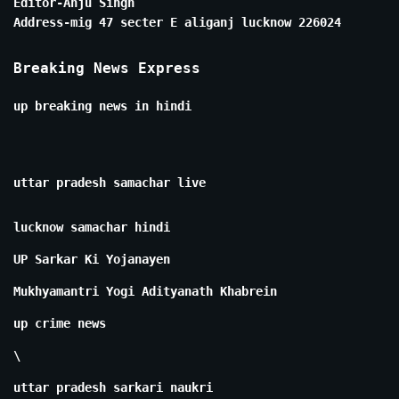
Editor-Anju Singh
Address-mig 47 secter E aliganj lucknow 226024
Breaking News Express
up breaking news in hindi
uttar pradesh samachar live
lucknow samachar hindi
UP Sarkar Ki Yojanayen
Mukhyamantri Yogi Adityanath Khabrein
up crime news
\
uttar pradesh sarkari naukri