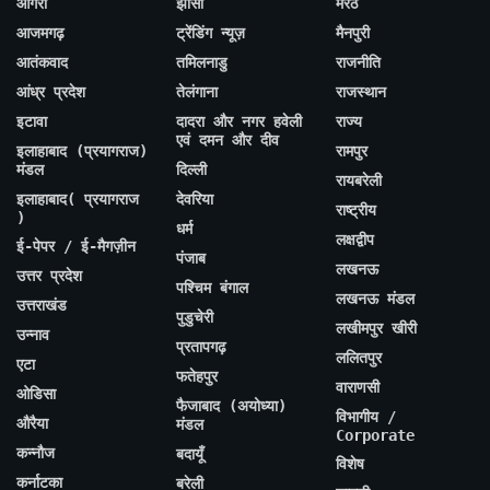
आगरा
झांसी
मेरठ
आजमगढ़
ट्रेंडिंग न्यूज़
मैनपुरी
आतंकवाद
तमिलनाडु
राजनीति
आंध्र प्रदेश
तेलंगाना
राजस्थान
इटावा
दादरा और नगर हवेली
राज्य
एवं दमन और दीव
इलाहाबाद (प्रयागराज)
रामपुर
मंडल
दिल्ली
रायबरेली
इलाहाबाद( प्रयागराज
देवरिया
राष्ट्रीय
)
धर्म
लक्षद्वीप
ई-पेपर / ई-मैगज़ीन
पंजाब
लखनऊ
उत्तर प्रदेश
पश्चिम बंगाल
लखनऊ मंडल
उत्तराखंड
पुडुचेरी
लखीमपुर खीरी
उन्नाव
प्रतापगढ़
ललितपुर
एटा
फतेहपुर
वाराणसी
ओडिसा
फैजाबाद (अयोध्या)
विभागीय /
औरैया
मंडल
Corporate
कन्नौज
बदायूँ
विशेष
कर्नाटका
बरेली