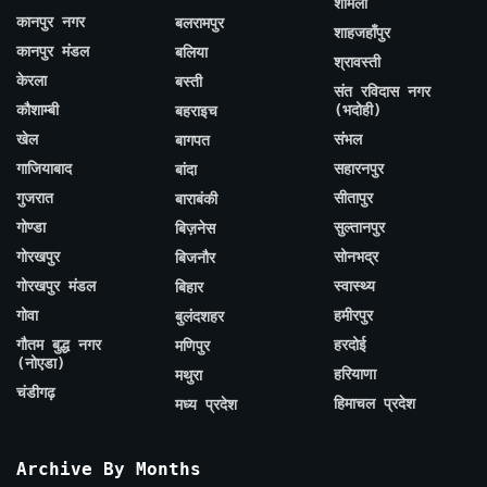
शामली
कानपुर नगर
बलरामपुर
शाहजहाँपुर
कानपुर मंडल
बलिया
श्रावस्ती
केरला
बस्ती
संत रविदास नगर
कौशाम्बी
(भदोही)
बहराइच
खेल
संभल
बागपत
गाजियाबाद
सहारनपुर
बांदा
गुजरात
सीतापुर
बाराबंकी
गोण्डा
सुल्तानपुर
बिज़नेस
गोरखपुर
सोनभद्र
बिजनौर
गोरखपुर मंडल
स्वास्थ्य
बिहार
गोवा
हमीरपुर
बुलंदशहर
गौतम बुद्ध नगर
हरदोई
मणिपुर
(नोएडा)
हरियाणा
मथुरा
चंडीगढ़
हिमाचल प्रदेश
मध्य प्रदेश
Archive By Months