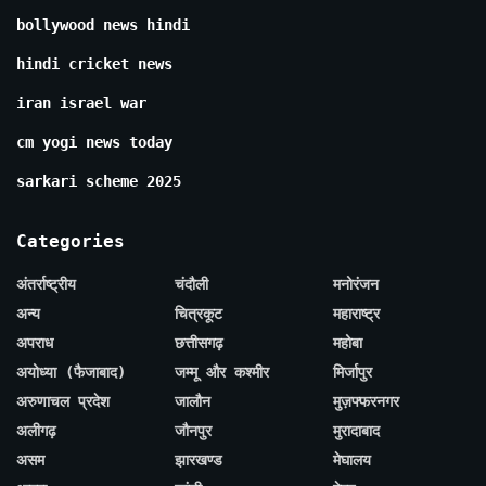
bollywood news hindi
hindi cricket news
iran israel war
cm yogi news today
sarkari scheme 2025
Categories
अंतर्राष्ट्रीय
चंदौली
मनोरंजन
अन्य
चित्रकूट
महाराष्ट्र
अपराध
छत्तीसगढ़
महोबा
अयोध्या (फैजाबाद)
जम्मू और कश्मीर
मिर्जापुर
अरुणाचल प्रदेश
जालौन
मुज़फ्फरनगर
अलीगढ़
जौनपुर
मुरादाबाद
असम
झारखण्ड
मेघालय