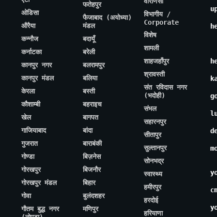
वाराणसी
फतेहपुर
u
ओडिसा
विभागीय /
फैजाबाद (अयोध्या)
Corporate
औरैया
मंडल
h
विशेष
कन्नौज
बदायूँ
शामली
कर्नाटका
बरेली
शाहजहाँपुर
h
कानपुर नगर
बलरामपुर
श्रावस्ती
कानपुर मंडल
बलिया
k
संत रविदास नगर
केरला
बस्ती
(भदोही)
g
कौशाम्बी
बहराइच
संभल
l
खेल
बागपत
सहारनपुर
गाजियाबाद
बांदा
d
सीतापुर
गुजरात
बाराबंकी
सुल्तानपुर
m
गोण्डा
बिज़नेस
सोनभद्र
गोरखपुर
बिजनौर
y
स्वास्थ्य
गोरखपुर मंडल
बिहार
हमीरपुर
c
गोवा
बुलंदशहर
हरदोई
y
गौतम बुद्ध नगर
मणिपुर
हरियाणा