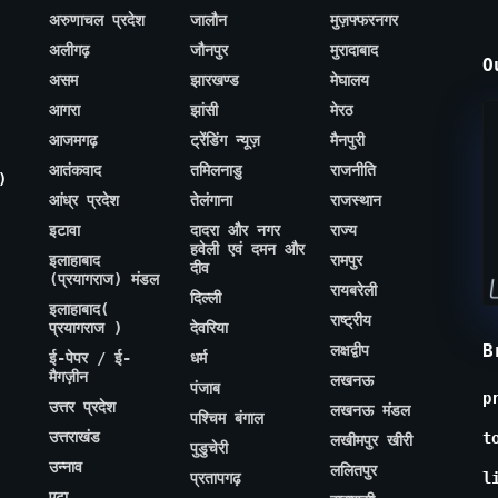
अरुणाचल प्रदेश
जालौन
मुज़फ्फरनगर
अलीगढ़
जौनपुर
मुरादाबाद
O
असम
झारखण्ड
मेघालय
आगरा
झांसी
मेरठ
आजमगढ़
ट्रेंडिंग न्यूज़
मैनपुरी
आतंकवाद
तमिलनाडु
राजनीति
)
आंध्र प्रदेश
तेलंगाना
राजस्थान
इटावा
दादरा और नगर
राज्य
हवेली एवं दमन और
इलाहाबाद
रामपुर
दीव
(प्रयागराज) मंडल
रायबरेली
दिल्ली
इलाहाबाद(
राष्ट्रीय
प्रयागराज )
देवरिया
B
लक्षद्वीप
ई-पेपर / ई-
धर्म
मैगज़ीन
लखनऊ
पंजाब
p
उत्तर प्रदेश
लखनऊ मंडल
पश्चिम बंगाल
उत्तराखंड
t
लखीमपुर खीरी
पुडुचेरी
उन्नाव
ललितपुर
प्रतापगढ़
l
एटा