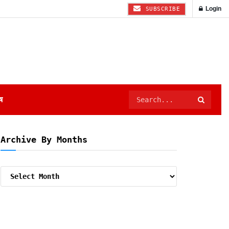
Login
SUBSCRIBE
ष
Archive By Months
Archive
By
Months