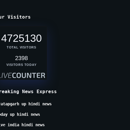
ur Visitors
4725130
TOTAL VISITORS
2398
VISITORS TODAY
reaking News Express
ratapgarh up hindi news
oday up hindi news
ive india hindi news