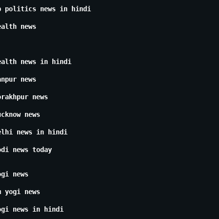
p politics news in hindi
ealth news
ealth news in hindi
anpur news
orakhpur news
ucknow news
elhi news in hindi
odi news today
ogi news
m yogi news
ogi news in hindi