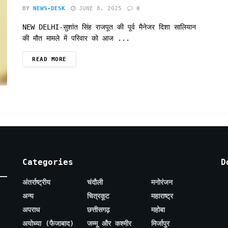
BY
NEWS-DESK
JUNE 8, 2025
0
NEW DELHI-सुशांत सिंह राजपूत की पूर्व मैनेजर दिशा सालियान
की मौत मामले में परिवार को आज ...
READ MORE
Categories
D
अंतर्राष्ट्रीय
चंदौली
मनोरंजन
अन्य
चित्रकूट
महाराष्ट्र
अपराध
छत्तीसगढ़
महोबा
अयोध्या (फैजाबाद)
जम्मू और कश्मीर
मिर्जापुर