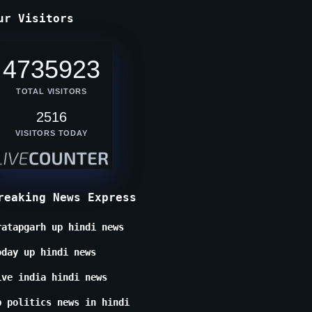
ur Visitors
4735923
TOTAL VISITORS
2516
VISITORS TODAY
reaking News Express
ratapgarh up hindi news
oday up hindi news
ive india hindi news
p politics news in hindi