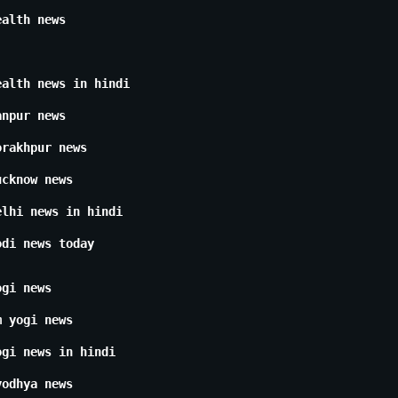
ealth news
ealth news in hindi
anpur news
orakhpur news
ucknow news
elhi news in hindi
odi news today
ogi news
m yogi news
ogi news in hindi
yodhya news