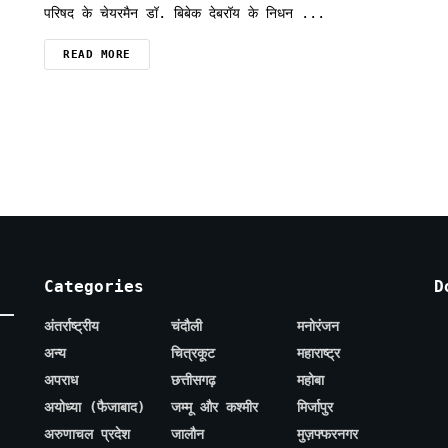
परिषद के चेयरमैन डॉ. बिबेक देबरॉय के निधन ...
READ MORE
Categories
D
अंतर्राष्ट्रीय
चंदौली
मनोरंजन
अन्य
चित्रकूट
महाराष्ट्र
अपराध
छत्तीसगढ़
महोबा
अयोध्या (फैजाबाद)
जम्मू और कश्मीर
मिर्जापुर
अरुणाचल प्रदेश
जालौन
मुज़फ्फरनगर