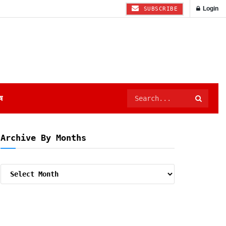
Login
SUBSCRIBE
ष
Archive By Months
Archive
By
Months