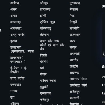
अलीगढ़
जौनपुर
मुरादाबाद
O
असम
झारखण्ड
मेघालय
आगरा
झांसी
मेरठ
आजमगढ़
ट्रेंडिंग न्यूज़
मैनपुरी
आतंकवाद
तमिलनाडु
राजनीति
)
आंध्र प्रदेश
तेलंगाना
राजस्थान
इटावा
दादरा और नगर
राज्य
हवेली एवं दमन और
इलाहाबाद
रामपुर
दीव
(प्रयागराज) मंडल
रायबरेली
दिल्ली
इलाहाबाद(
राष्ट्रीय
प्रयागराज )
देवरिया
B
लक्षद्वीप
ई-पेपर / ई-
धर्म
मैगज़ीन
लखनऊ
पंजाब
p
उत्तर प्रदेश
लखनऊ मंडल
पश्चिम बंगाल
उत्तराखंड
t
लखीमपुर खीरी
पुडुचेरी
उन्नाव
ललितपुर
प्रतापगढ़
l
एटा
वाराणसी
फतेहपुर
u
ओडिसा
विभागीय /