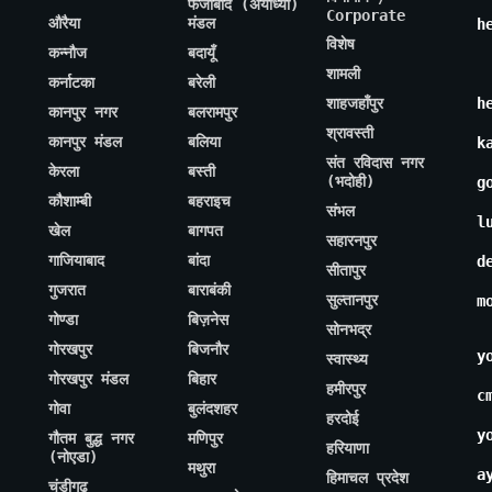
फैजाबाद (अयोध्या)
Corporate
औरैया
मंडल
h
विशेष
कन्नौज
बदायूँ
शामली
कर्नाटका
बरेली
शाहजहाँपुर
h
कानपुर नगर
बलरामपुर
श्रावस्ती
कानपुर मंडल
बलिया
k
संत रविदास नगर
केरला
बस्ती
(भदोही)
g
कौशाम्बी
बहराइच
संभल
l
खेल
बागपत
सहारनपुर
गाजियाबाद
बांदा
d
सीतापुर
गुजरात
बाराबंकी
सुल्तानपुर
m
गोण्डा
बिज़नेस
सोनभद्र
गोरखपुर
बिजनौर
y
स्वास्थ्य
गोरखपुर मंडल
बिहार
हमीरपुर
c
गोवा
बुलंदशहर
हरदोई
y
गौतम बुद्ध नगर
मणिपुर
हरियाणा
(नोएडा)
मथुरा
a
हिमाचल प्रदेश
चंडीगढ़