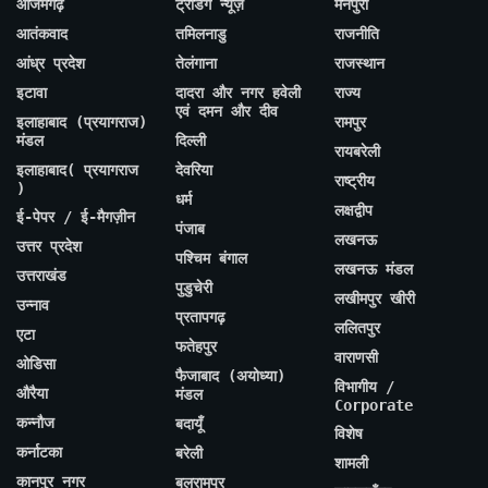
आजमगढ़
ट्रेंडिंग न्यूज़
मैनपुरी
आतंकवाद
तमिलनाडु
राजनीति
आंध्र प्रदेश
तेलंगाना
राजस्थान
इटावा
दादरा और नगर हवेली
राज्य
एवं दमन और दीव
इलाहाबाद (प्रयागराज)
रामपुर
मंडल
दिल्ली
रायबरेली
इलाहाबाद( प्रयागराज
देवरिया
राष्ट्रीय
)
धर्म
लक्षद्वीप
ई-पेपर / ई-मैगज़ीन
पंजाब
लखनऊ
उत्तर प्रदेश
पश्चिम बंगाल
लखनऊ मंडल
उत्तराखंड
पुडुचेरी
लखीमपुर खीरी
उन्नाव
प्रतापगढ़
ललितपुर
एटा
फतेहपुर
वाराणसी
ओडिसा
फैजाबाद (अयोध्या)
विभागीय /
औरैया
मंडल
Corporate
कन्नौज
बदायूँ
विशेष
कर्नाटका
बरेली
शामली
कानपुर नगर
बलरामपुर