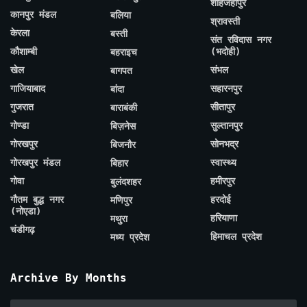
शाहजहाँपुर
कानपुर मंडल
बलिया
श्रावस्ती
केरला
बस्ती
संत रविदास नगर
कौशाम्बी
(भदोही)
बहराइच
खेल
संभल
बागपत
गाजियाबाद
सहारनपुर
बांदा
गुजरात
सीतापुर
बाराबंकी
गोण्डा
सुल्तानपुर
बिज़नेस
गोरखपुर
सोनभद्र
बिजनौर
गोरखपुर मंडल
स्वास्थ्य
बिहार
गोवा
हमीरपुर
बुलंदशहर
गौतम बुद्ध नगर
हरदोई
मणिपुर
(नोएडा)
हरियाणा
मथुरा
चंडीगढ़
हिमाचल प्रदेश
मध्य प्रदेश
Archive By Months
Archive