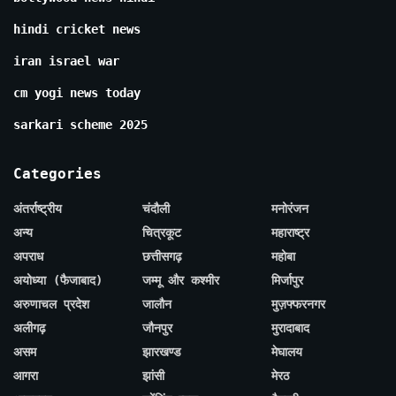
hindi cricket news
iran israel war
cm yogi news today
sarkari scheme 2025
Categories
अंतर्राष्ट्रीय
चंदौली
मनोरंजन
अन्य
चित्रकूट
महाराष्ट्र
अपराध
छत्तीसगढ़
महोबा
अयोध्या (फैजाबाद)
जम्मू और कश्मीर
मिर्जापुर
अरुणाचल प्रदेश
जालौन
मुज़फ्फरनगर
अलीगढ़
जौनपुर
मुरादाबाद
असम
झारखण्ड
मेघालय
आगरा
झांसी
मेरठ