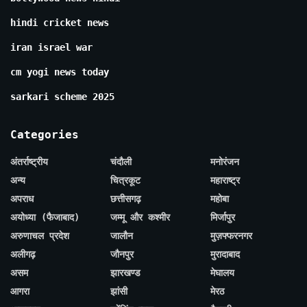
hindi cricket news
iran israel war
cm yogi news today
sarkari scheme 2025
Categories
अंतर्राष्ट्रीय
चंदौली
मनोरंजन
अन्य
चित्रकूट
महाराष्ट्र
अपराध
छत्तीसगढ़
महोबा
अयोध्या (फैजाबाद)
जम्मू और कश्मीर
मिर्जापुर
अरुणाचल प्रदेश
जालौन
मुज़फ्फरनगर
अलीगढ़
जौनपुर
मुरादाबाद
असम
झारखण्ड
मेघालय
आगरा
झांसी
मेरठ