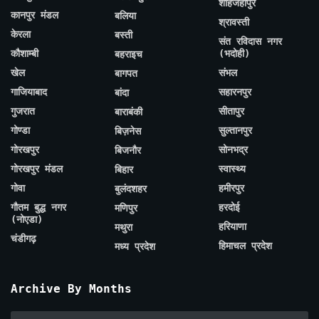
शाहजहाँपुर
कानपुर मंडल
बलिया
श्रावस्ती
केरला
बस्ती
संत रविदास नगर
कौशाम्बी
(भदोही)
बहराइच
खेल
संभल
बागपत
गाजियाबाद
सहारनपुर
बांदा
गुजरात
सीतापुर
बाराबंकी
गोण्डा
सुल्तानपुर
बिज़नेस
गोरखपुर
सोनभद्र
बिजनौर
गोरखपुर मंडल
स्वास्थ्य
बिहार
गोवा
हमीरपुर
बुलंदशहर
गौतम बुद्ध नगर
हरदोई
मणिपुर
(नोएडा)
हरियाणा
मथुरा
चंडीगढ़
हिमाचल प्रदेश
मध्य प्रदेश
Archive By Months
Archive