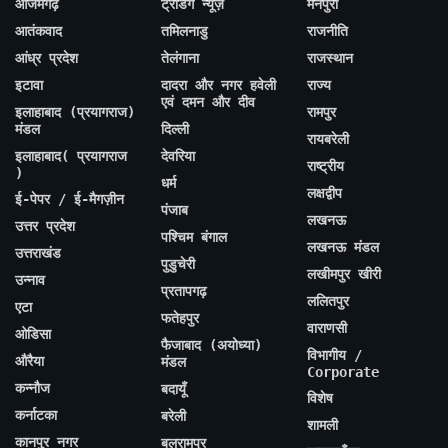
आजमगढ़
ट्रेंडिंग न्यूज़
मैनपुरी
आतंकवाद
तमिलनाडु
राजनीति
आंध्र प्रदेश
तेलंगाना
राजस्थान
इटावा
दादरा और नगर हवेली
राज्य
एवं दमन और दीव
इलाहाबाद (प्रयागराज)
रामपुर
मंडल
दिल्ली
रायबरेली
इलाहाबाद( प्रयागराज
देवरिया
राष्ट्रीय
)
धर्म
लक्षद्वीप
ई-पेपर / ई-मैगज़ीन
पंजाब
लखनऊ
उत्तर प्रदेश
पश्चिम बंगाल
लखनऊ मंडल
उत्तराखंड
पुडुचेरी
लखीमपुर खीरी
उन्नाव
प्रतापगढ़
ललितपुर
एटा
फतेहपुर
वाराणसी
ओडिसा
फैजाबाद (अयोध्या)
विभागीय /
औरैया
मंडल
Corporate
कन्नौज
बदायूँ
विशेष
कर्नाटका
बरेली
शामली
कानपुर नगर
बलरामपुर