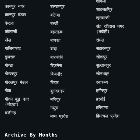
शामली
कानपुर नगर
बलरामपुर
शाहजहाँपुर
कानपुर मंडल
बलिया
श्रावस्ती
केरला
बस्ती
संत रविदास नगर
कौशाम्बी
(भदोही)
बहराइच
खेल
संभल
बागपत
गाजियाबाद
सहारनपुर
बांदा
गुजरात
सीतापुर
बाराबंकी
गोण्डा
सुल्तानपुर
बिज़नेस
गोरखपुर
सोनभद्र
बिजनौर
गोरखपुर मंडल
स्वास्थ्य
बिहार
गोवा
हमीरपुर
बुलंदशहर
गौतम बुद्ध नगर
हरदोई
मणिपुर
(नोएडा)
हरियाणा
मथुरा
चंडीगढ़
हिमाचल प्रदेश
मध्य प्रदेश
Archive By Months