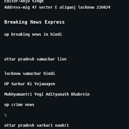
Editor-Anju Singh
Address-mig 47 secter E aliganj lucknow 226024
Breaking News Express
up breaking news in hindi
uttar pradesh samachar live
lucknow samachar hindi
UP Sarkar Ki Yojanayen
Mukhyamantri Yogi Adityanath Khabrein
up crime news
\
uttar pradesh sarkari naukri