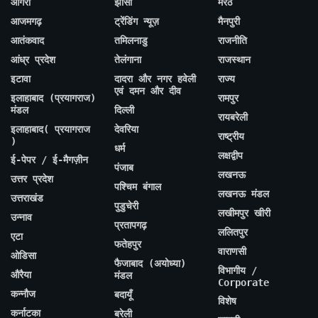
आगरा
झांसी
मेरठ
आजमगढ़
ट्रेंडिंग न्यूज़
मैनपुरी
आतंकवाद
तमिलनाडु
राजनीति
आंध्र प्रदेश
तेलंगाना
राजस्थान
इटावा
दादरा और नगर हवेली
राज्य
एवं दमन और दीव
इलाहाबाद (प्रयागराज)
रामपुर
मंडल
दिल्ली
रायबरेली
इलाहाबाद( प्रयागराज
देवरिया
राष्ट्रीय
)
धर्म
लक्षद्वीप
ई-पेपर / ई-मैगज़ीन
पंजाब
लखनऊ
उत्तर प्रदेश
पश्चिम बंगाल
लखनऊ मंडल
उत्तराखंड
पुडुचेरी
लखीमपुर खीरी
उन्नाव
प्रतापगढ़
ललितपुर
एटा
फतेहपुर
वाराणसी
ओडिसा
फैजाबाद (अयोध्या)
विभागीय /
औरैया
मंडल
Corporate
कन्नौज
बदायूँ
विशेष
कर्नाटका
बरेली