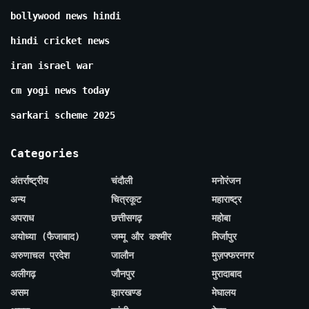
bollywood news hindi
hindi cricket news
iran israel war
cm yogi news today
sarkari scheme 2025
Categories
अंतर्राष्ट्रीय
चंदौली
मनोरंजन
अन्य
चित्रकूट
महाराष्ट्र
अपराध
छत्तीसगढ़
महोबा
अयोध्या (फैजाबाद)
जम्मू और कश्मीर
मिर्जापुर
अरुणाचल प्रदेश
जालौन
मुज़फ्फरनगर
अलीगढ़
जौनपुर
मुरादाबाद
असम
झारखण्ड
मेघालय