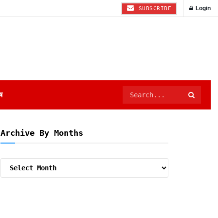
Login
SUBSCRIBE
ष
Archive By Months
Archive
By
Months