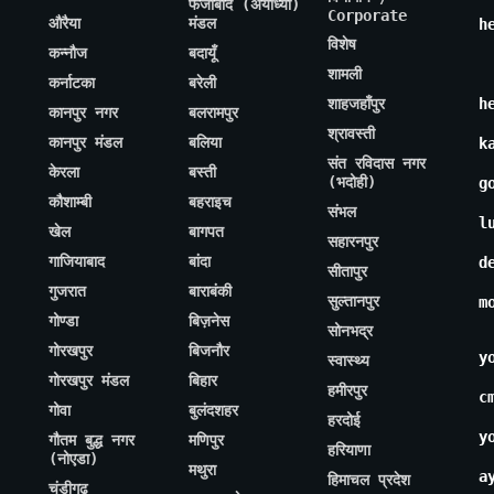
फैजाबाद (अयोध्या)
Corporate
औरैया
मंडल
h
विशेष
कन्नौज
बदायूँ
शामली
कर्नाटका
बरेली
शाहजहाँपुर
h
कानपुर नगर
बलरामपुर
श्रावस्ती
कानपुर मंडल
बलिया
k
संत रविदास नगर
केरला
बस्ती
(भदोही)
g
कौशाम्बी
बहराइच
संभल
l
खेल
बागपत
सहारनपुर
गाजियाबाद
बांदा
d
सीतापुर
गुजरात
बाराबंकी
सुल्तानपुर
m
गोण्डा
बिज़नेस
सोनभद्र
गोरखपुर
बिजनौर
y
स्वास्थ्य
गोरखपुर मंडल
बिहार
हमीरपुर
c
गोवा
बुलंदशहर
हरदोई
y
गौतम बुद्ध नगर
मणिपुर
हरियाणा
(नोएडा)
मथुरा
a
हिमाचल प्रदेश
चंडीगढ़