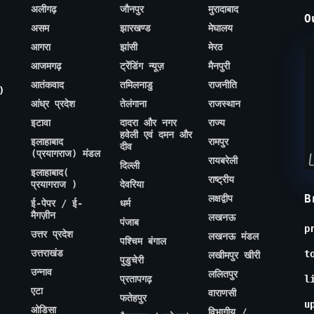
अलीगढ़
जौनपुर
मुरादाबाद
O
असम
झारखण्ड
मेघालय
आगरा
झांसी
मेरठ
आजमगढ़
ट्रेंडिंग न्यूज़
मैनपुरी
आतंकवाद
तमिलनाडु
राजनीति
)
आंध्र प्रदेश
तेलंगाना
राजस्थान
इटावा
दादरा और नगर
राज्य
हवेली एवं दमन और
इलाहाबाद
रामपुर
दीव
(प्रयागराज) मंडल
रायबरेली
दिल्ली
इलाहाबाद(
राष्ट्रीय
प्रयागराज )
देवरिया
B
लक्षद्वीप
ई-पेपर / ई-
धर्म
मैगज़ीन
लखनऊ
पंजाब
p
उत्तर प्रदेश
लखनऊ मंडल
पश्चिम बंगाल
उत्तराखंड
t
लखीमपुर खीरी
पुडुचेरी
उन्नाव
ललितपुर
प्रतापगढ़
l
एटा
वाराणसी
फतेहपुर
u
ओडिसा
विभागीय /