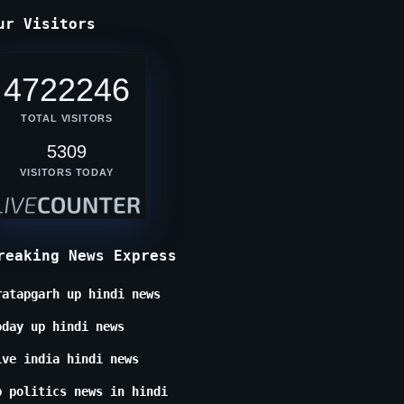
ur Visitors
4722246
TOTAL VISITORS
5309
VISITORS TODAY
reaking News Express
ratapgarh up hindi news
oday up hindi news
ive india hindi news
p politics news in hindi