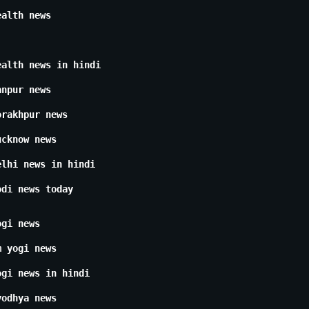
ealth news
ealth news in hindi
anpur news
orakhpur news
ucknow news
elhi news in hindi
odi news today
ogi news
m yogi news
ogi news in hindi
yodhya news