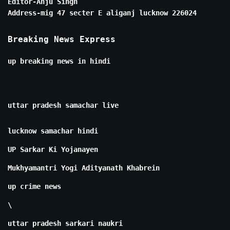
Editor-Anju Singh
Address-mig 47 secter E aliganj lucknow 226024
Breaking News Express
up breaking news in hindi
uttar pradesh samachar live
lucknow samachar hindi
UP Sarkar Ki Yojanayen
Mukhyamantri Yogi Adityanath Khabrein
up crime news
\
uttar pradesh sarkari naukri