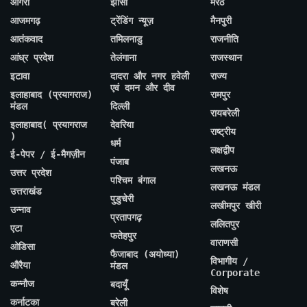
आगरा
झांसी
मेरठ
आजमगढ़
ट्रेंडिंग न्यूज़
मैनपुरी
आतंकवाद
तमिलनाडु
राजनीति
आंध्र प्रदेश
तेलंगाना
राजस्थान
इटावा
दादरा और नगर हवेली
राज्य
एवं दमन और दीव
इलाहाबाद (प्रयागराज)
रामपुर
मंडल
दिल्ली
रायबरेली
इलाहाबाद( प्रयागराज
देवरिया
राष्ट्रीय
)
धर्म
लक्षद्वीप
ई-पेपर / ई-मैगज़ीन
पंजाब
लखनऊ
उत्तर प्रदेश
पश्चिम बंगाल
लखनऊ मंडल
उत्तराखंड
पुडुचेरी
लखीमपुर खीरी
उन्नाव
प्रतापगढ़
ललितपुर
एटा
फतेहपुर
वाराणसी
ओडिसा
फैजाबाद (अयोध्या)
विभागीय /
औरैया
मंडल
Corporate
कन्नौज
बदायूँ
विशेष
कर्नाटका
बरेली