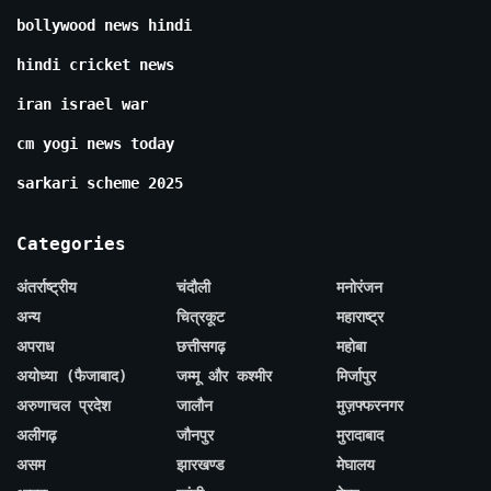
bollywood news hindi
hindi cricket news
iran israel war
cm yogi news today
sarkari scheme 2025
Categories
अंतर्राष्ट्रीय
चंदौली
मनोरंजन
अन्य
चित्रकूट
महाराष्ट्र
अपराध
छत्तीसगढ़
महोबा
अयोध्या (फैजाबाद)
जम्मू और कश्मीर
मिर्जापुर
अरुणाचल प्रदेश
जालौन
मुज़फ्फरनगर
अलीगढ़
जौनपुर
मुरादाबाद
असम
झारखण्ड
मेघालय