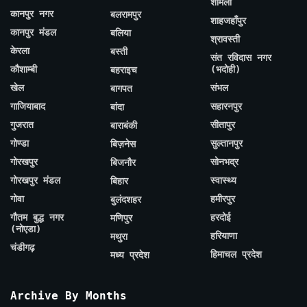
शामली
कानपुर नगर
बलरामपुर
शाहजहाँपुर
कानपुर मंडल
बलिया
श्रावस्ती
केरला
बस्ती
संत रविदास नगर
कौशाम्बी
(भदोही)
बहराइच
खेल
संभल
बागपत
गाजियाबाद
सहारनपुर
बांदा
गुजरात
सीतापुर
बाराबंकी
गोण्डा
सुल्तानपुर
बिज़नेस
गोरखपुर
सोनभद्र
बिजनौर
गोरखपुर मंडल
स्वास्थ्य
बिहार
गोवा
हमीरपुर
बुलंदशहर
गौतम बुद्ध नगर
हरदोई
मणिपुर
(नोएडा)
हरियाणा
मथुरा
चंडीगढ़
हिमाचल प्रदेश
मध्य प्रदेश
Archive By Months