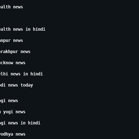
ealth news
ealth news in hindi
anpur news
orakhpur news
ucknow news
elhi news in hindi
odi news today
ogi news
m yogi news
ogi news in hindi
yodhya news