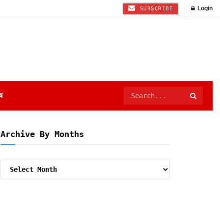
Login
SUBSCRIBE
ष
Archive By Months
Archive
By
Months