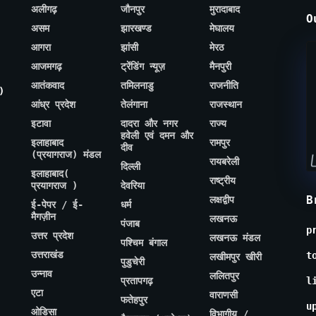
अलीगढ़
जौनपुर
मुरादाबाद
O
असम
झारखण्ड
मेघालय
आगरा
झांसी
मेरठ
आजमगढ़
ट्रेंडिंग न्यूज़
मैनपुरी
आतंकवाद
तमिलनाडु
राजनीति
)
आंध्र प्रदेश
तेलंगाना
राजस्थान
इटावा
दादरा और नगर
राज्य
हवेली एवं दमन और
इलाहाबाद
रामपुर
दीव
(प्रयागराज) मंडल
रायबरेली
दिल्ली
इलाहाबाद(
राष्ट्रीय
प्रयागराज )
देवरिया
B
लक्षद्वीप
ई-पेपर / ई-
धर्म
मैगज़ीन
लखनऊ
पंजाब
p
उत्तर प्रदेश
लखनऊ मंडल
पश्चिम बंगाल
उत्तराखंड
t
लखीमपुर खीरी
पुडुचेरी
उन्नाव
ललितपुर
प्रतापगढ़
l
एटा
वाराणसी
फतेहपुर
u
ओडिसा
विभागीय /