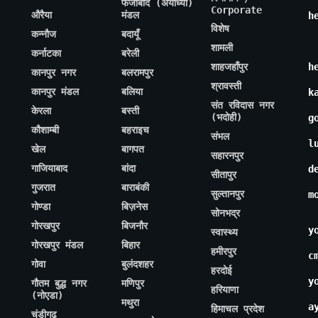
फैजाबाद (अयोध्या)
Corporate
औरैया
मंडल
h
विशेष
कन्नौज
बदायूँ
शामली
कर्नाटका
बरेली
शाहजहाँपुर
h
कानपुर नगर
बलरामपुर
श्रावस्ती
कानपुर मंडल
बलिया
k
संत रविदास नगर
केरला
बस्ती
(भदोही)
g
कौशाम्बी
बहराइच
संभल
l
खेल
बागपत
सहारनपुर
गाजियाबाद
बांदा
d
सीतापुर
गुजरात
बाराबंकी
सुल्तानपुर
m
गोण्डा
बिज़नेस
सोनभद्र
गोरखपुर
बिजनौर
y
स्वास्थ्य
गोरखपुर मंडल
बिहार
हमीरपुर
c
गोवा
बुलंदशहर
हरदोई
y
गौतम बुद्ध नगर
मणिपुर
हरियाणा
(नोएडा)
मथुरा
a
हिमाचल प्रदेश
चंडीगढ़