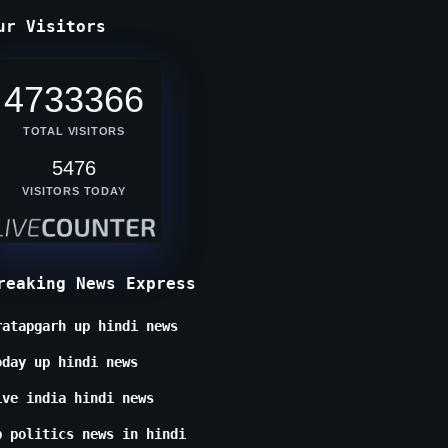
ur Visitors
4733366
TOTAL VISITORS
5476
VISITORS TODAY
reaking News Express
ratapgarh up hindi news
oday up hindi news
ive india hindi news
p politics news in hindi