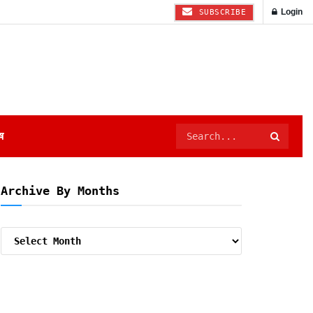
Login
SUBSCRIBE
ष
Archive By Months
Archive
By
Months