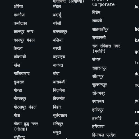
फैजाबाद (अयोध्या)
Corporate
औरैया
मंडल
h
विशेष
कन्नौज
बदायूँ
शामली
कर्नाटका
बरेली
शाहजहाँपुर
h
कानपुर नगर
बलरामपुर
श्रावस्ती
कानपुर मंडल
बलिया
k
संत रविदास नगर
केरला
बस्ती
(भदोही)
g
कौशाम्बी
बहराइच
संभल
l
खेल
बागपत
सहारनपुर
गाजियाबाद
बांदा
d
सीतापुर
गुजरात
बाराबंकी
सुल्तानपुर
m
गोण्डा
बिज़नेस
सोनभद्र
गोरखपुर
बिजनौर
y
स्वास्थ्य
गोरखपुर मंडल
बिहार
हमीरपुर
c
गोवा
बुलंदशहर
हरदोई
y
गौतम बुद्ध नगर
मणिपुर
हरियाणा
(नोएडा)
मथुरा
a
हिमाचल प्रदेश
चंडीगढ़