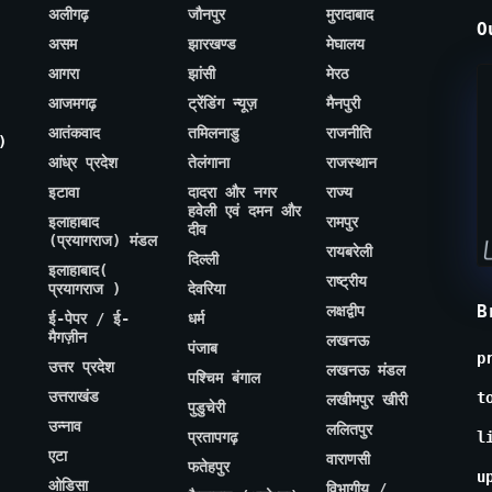
अलीगढ़
जौनपुर
मुरादाबाद
O
असम
झारखण्ड
मेघालय
आगरा
झांसी
मेरठ
आजमगढ़
ट्रेंडिंग न्यूज़
मैनपुरी
आतंकवाद
तमिलनाडु
राजनीति
)
आंध्र प्रदेश
तेलंगाना
राजस्थान
इटावा
दादरा और नगर
राज्य
हवेली एवं दमन और
इलाहाबाद
रामपुर
दीव
(प्रयागराज) मंडल
रायबरेली
दिल्ली
इलाहाबाद(
राष्ट्रीय
प्रयागराज )
देवरिया
B
लक्षद्वीप
ई-पेपर / ई-
धर्म
मैगज़ीन
लखनऊ
पंजाब
p
उत्तर प्रदेश
लखनऊ मंडल
पश्चिम बंगाल
उत्तराखंड
t
लखीमपुर खीरी
पुडुचेरी
उन्नाव
ललितपुर
प्रतापगढ़
l
एटा
वाराणसी
फतेहपुर
u
ओडिसा
विभागीय /