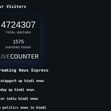
ur Visitors
4724307
TOTAL VISITORS
1575
VISITORS TODAY
reaking News Express
ratapgarh up hindi news
oday up hindi news
ive india hindi news
p politics news in hindi