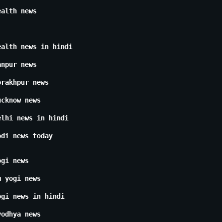
ealth news
ealth news in hindi
anpur news
orakhpur news
ucknow news
elhi news in hindi
odi news today
ogi news
m yogi news
ogi news in hindi
yodhya news