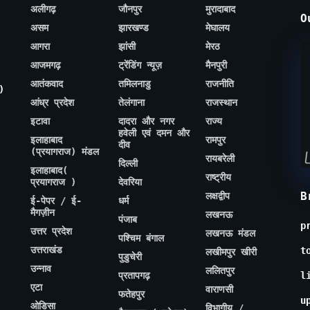
अलीगढ़
जौनपुर
मुरादाबाद
O
असम
झारखण्ड
मेघालय
आगरा
झांसी
मेरठ
आजमगढ़
ट्रेंडिंग न्यूज़
मैनपुरी
आतंकवाद
तमिलनाडु
राजनीति
)
आंध्र प्रदेश
तेलंगाना
राजस्थान
इटावा
दादरा और नगर
राज्य
हवेली एवं दमन और
इलाहाबाद
रामपुर
दीव
(प्रयागराज) मंडल
रायबरेली
दिल्ली
इलाहाबाद(
राष्ट्रीय
प्रयागराज )
देवरिया
B
लक्षद्वीप
ई-पेपर / ई-
धर्म
मैगज़ीन
लखनऊ
पंजाब
p
उत्तर प्रदेश
लखनऊ मंडल
पश्चिम बंगाल
उत्तराखंड
t
लखीमपुर खीरी
पुडुचेरी
उन्नाव
ललितपुर
प्रतापगढ़
l
एटा
वाराणसी
फतेहपुर
u
ओडिसा
विभागीय /