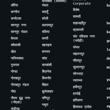
फैजाबाद (अयोध्या)
Corporate
औरैया
मंडल
h
विशेष
कन्नौज
बदायूँ
शामली
कर्नाटका
बरेली
शाहजहाँपुर
h
कानपुर नगर
बलरामपुर
श्रावस्ती
कानपुर मंडल
बलिया
k
संत रविदास नगर
केरला
बस्ती
(भदोही)
g
कौशाम्बी
बहराइच
संभल
l
खेल
बागपत
सहारनपुर
गाजियाबाद
बांदा
d
सीतापुर
गुजरात
बाराबंकी
सुल्तानपुर
m
गोण्डा
बिज़नेस
सोनभद्र
गोरखपुर
बिजनौर
y
स्वास्थ्य
गोरखपुर मंडल
बिहार
हमीरपुर
c
गोवा
बुलंदशहर
हरदोई
y
गौतम बुद्ध नगर
मणिपुर
हरियाणा
(नोएडा)
मथुरा
a
हिमाचल प्रदेश
चंडीगढ़