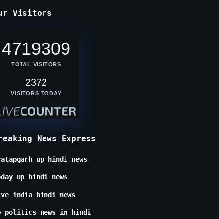
ur Visitors
4719309
TOTAL VISITORS
2372
VISITORS TODAY
reaking News Express
ratapgarh up hindi news
oday up hindi news
ive india hindi news
p politics news in hindi