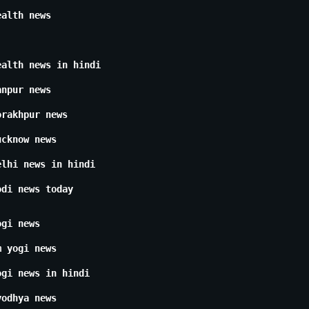
ealth news
ealth news in hindi
anpur news
orakhpur news
ucknow news
elhi news in hindi
odi news today
ogi news
m yogi news
ogi news in hindi
yodhya news