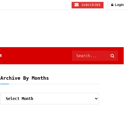
Login
SUBSCRIBE
ष
Archive By Months
Archive
By
Months