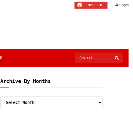
Login
SUBSCRIBE
ष
Archive By Months
Archive
By
Months