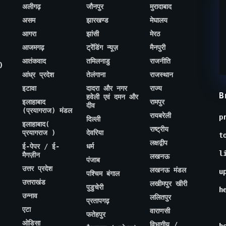
अलीगढ़
जौनपुर
मुरादाबाद
असम
झारखण्ड
मेघालय
आगरा
झांसी
मेरठ
आजमगढ़
ट्रेंडिंग न्यूज़
मैनपुरी
आतंकवाद
तमिलनाडु
राजनीति
)
आंध्र प्रदेश
तेलंगाना
राजस्थान
इटावा
दादरा और नगर
राज्य
B
हवेली एवं दमन और
इलाहाबाद
रामपुर
दीव
(प्रयागराज) मंडल
रायबरेली
p
दिल्ली
इलाहाबाद(
राष्ट्रीय
प्रयागराज )
देवरिया
t
लक्षद्वीप
ई-पेपर / ई-
धर्म
l
मैगज़ीन
लखनऊ
पंजाब
उत्तर प्रदेश
लखनऊ मंडल
u
पश्चिम बंगाल
उत्तराखंड
लखीमपुर खीरी
पुडुचेरी
h
उन्नाव
ललितपुर
प्रतापगढ़
एटा
वाराणसी
फतेहपुर
ओडिसा
विभागीय /