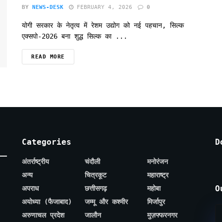
BY
NEWS-DESK
FEBRUARY 4, 2026
0
योगी सरकार के नेतृत्व में रेशम उद्योग को नई पहचान, सिल्क
एक्सपो-2026 बना शुद्ध सिल्क का ...
READ MORE
Categories
D
अंतर्राष्ट्रीय
चंदौली
मनोरंजन
अन्य
चित्रकूट
महाराष्ट्र
O
अपराध
छत्तीसगढ़
महोबा
अयोध्या (फैजाबाद)
जम्मू और कश्मीर
मिर्जापुर
अरुणाचल प्रदेश
जालौन
मुज़फ्फरनगर