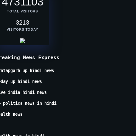
4731103
TOTAL VISITORS
3213
VISITORS TODAY
reaking News Express
ratapgarh up hindi news
oday up hindi news
ive india hindi news
p politics news in hindi
ealth news