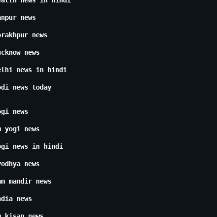
ealth news in hindi
anpur news
orakhpur news
ucknow news
elhi news in hindi
odi news today
ogi news
m yogi news
ogi news in hindi
yodhya news
am mandir news
ndia news
m kisan news