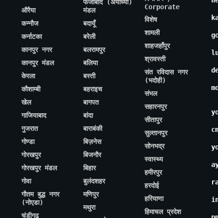
h
फैजाबाद (अयोध्या)
Corporate
औरैया
मंडल
k
विशेष
कन्नौज
बदायूँ
शामली
g
कर्नाटका
बरेली
शाहजहाँपुर
कानपुर नगर
बलरामपुर
l
श्रावस्ती
कानपुर मंडल
बलिया
d
संत रविदास नगर
केरला
बस्ती
(भदोही)
m
कौशाम्बी
बहराइच
संभल
खेल
बागपत
सहारनपुर
y
गाजियाबाद
बांदा
सीतापुर
गुजरात
बाराबंकी
c
सुल्तानपुर
गोण्डा
बिज़नेस
सोनभद्र
y
गोरखपुर
बिजनौर
स्वास्थ्य
a
गोरखपुर मंडल
बिहार
हमीरपुर
गोवा
बुलंदशहर
r
हरदोई
गौतम बुद्ध नगर
मणिपुर
हरियाणा
i
(नोएडा)
मथुरा
हिमाचल प्रदेश
चंडीगढ़
p