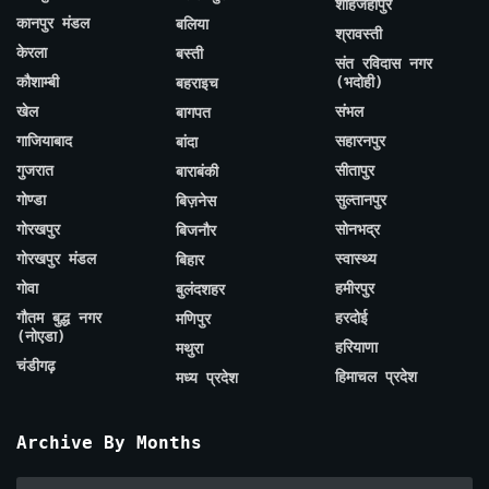
शाहजहाँपुर
कानपुर मंडल
बलिया
श्रावस्ती
केरला
बस्ती
संत रविदास नगर
कौशाम्बी
(भदोही)
बहराइच
खेल
संभल
बागपत
गाजियाबाद
सहारनपुर
बांदा
गुजरात
सीतापुर
बाराबंकी
गोण्डा
सुल्तानपुर
बिज़नेस
गोरखपुर
सोनभद्र
बिजनौर
गोरखपुर मंडल
स्वास्थ्य
बिहार
गोवा
हमीरपुर
बुलंदशहर
गौतम बुद्ध नगर
हरदोई
मणिपुर
(नोएडा)
हरियाणा
मथुरा
चंडीगढ़
हिमाचल प्रदेश
मध्य प्रदेश
Archive By Months
Archive