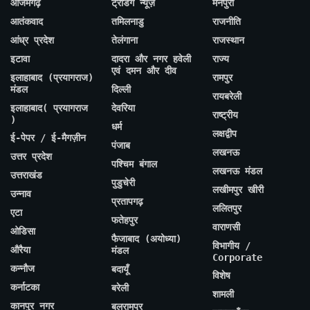
आजमगढ़
ट्रेंडिंग न्यूज़
मैनपुरी
आतंकवाद
तमिलनाडु
राजनीति
आंध्र प्रदेश
तेलंगाना
राजस्थान
इटावा
दादरा और नगर हवेली
राज्य
एवं दमन और दीव
इलाहाबाद (प्रयागराज)
रामपुर
मंडल
दिल्ली
रायबरेली
इलाहाबाद( प्रयागराज
देवरिया
राष्ट्रीय
)
धर्म
लक्षद्वीप
ई-पेपर / ई-मैगज़ीन
पंजाब
लखनऊ
उत्तर प्रदेश
पश्चिम बंगाल
लखनऊ मंडल
उत्तराखंड
पुडुचेरी
लखीमपुर खीरी
उन्नाव
प्रतापगढ़
ललितपुर
एटा
फतेहपुर
वाराणसी
ओडिसा
फैजाबाद (अयोध्या)
विभागीय /
औरैया
मंडल
Corporate
कन्नौज
बदायूँ
विशेष
कर्नाटका
बरेली
शामली
कानपुर नगर
बलरामपुर