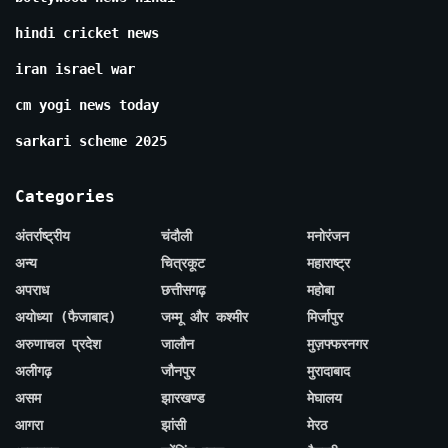
hindi cricket news
iran israel war
cm yogi news today
sarkari scheme 2025
Categories
अंतर्राष्ट्रीय
चंदौली
मनोरंजन
अन्य
चित्रकूट
महाराष्ट्र
अपराध
छत्तीसगढ़
महोबा
अयोध्या (फैजाबाद)
जम्मू और कश्मीर
मिर्जापुर
अरुणाचल प्रदेश
जालौन
मुज़फ्फरनगर
अलीगढ़
जौनपुर
मुरादाबाद
असम
झारखण्ड
मेघालय
आगरा
झांसी
मेरठ