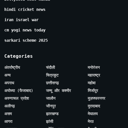
hindi cricket news
iran israel war
cm yogi news today
sarkari scheme 2025
Categories
अंतर्राष्ट्रीय
चंदौली
मनोरंजन
अन्य
चित्रकूट
महाराष्ट्र
अपराध
छत्तीसगढ़
महोबा
अयोध्या (फैजाबाद)
जम्मू और कश्मीर
मिर्जापुर
अरुणाचल प्रदेश
जालौन
मुज़फ्फरनगर
अलीगढ़
जौनपुर
मुरादाबाद
असम
झारखण्ड
मेघालय
आगरा
झांसी
मेरठ