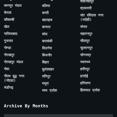
शाहजहाँपुर
कानपुर मंडल
बलिया
श्रावस्ती
केरला
बस्ती
संत रविदास नगर
कौशाम्बी
(भदोही)
बहराइच
खेल
संभल
बागपत
गाजियाबाद
सहारनपुर
बांदा
गुजरात
सीतापुर
बाराबंकी
गोण्डा
सुल्तानपुर
बिज़नेस
गोरखपुर
सोनभद्र
बिजनौर
गोरखपुर मंडल
स्वास्थ्य
बिहार
गोवा
हमीरपुर
बुलंदशहर
गौतम बुद्ध नगर
हरदोई
मणिपुर
(नोएडा)
हरियाणा
मथुरा
चंडीगढ़
हिमाचल प्रदेश
मध्य प्रदेश
Archive By Months
Archive