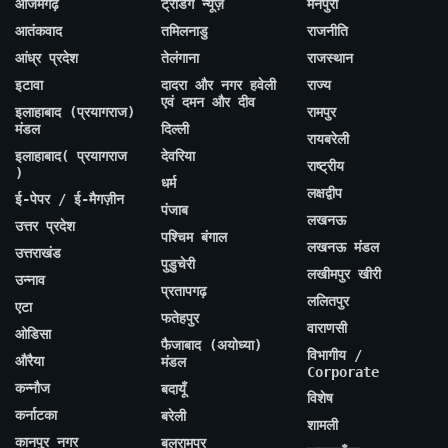
आजमगढ़
ट्रेंडिंग न्यूज़
मैनपुरी
आतंकवाद
तमिलनाडु
राजनीति
आंध्र प्रदेश
तेलंगाना
राजस्थान
इटावा
दादरा और नगर हवेली
राज्य
एवं दमन और दीव
इलाहाबाद (प्रयागराज)
रामपुर
मंडल
दिल्ली
रायबरेली
इलाहाबाद( प्रयागराज
देवरिया
राष्ट्रीय
)
धर्म
लक्षद्वीप
ई-पेपर / ई-मैगज़ीन
पंजाब
लखनऊ
उत्तर प्रदेश
पश्चिम बंगाल
लखनऊ मंडल
उत्तराखंड
पुडुचेरी
लखीमपुर खीरी
उन्नाव
प्रतापगढ़
ललितपुर
एटा
फतेहपुर
वाराणसी
ओडिसा
फैजाबाद (अयोध्या)
विभागीय /
औरैया
मंडल
Corporate
कन्नौज
बदायूँ
विशेष
कर्नाटका
बरेली
शामली
कानपुर नगर
बलरामपुर