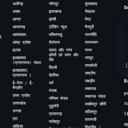
अलीगढ़
जौनपुर
मुरादाबाद
O
असम
झारखण्ड
मेघालय
आगरा
झांसी
मेरठ
आजमगढ़
ट्रेंडिंग न्यूज़
मैनपुरी
आतंकवाद
तमिलनाडु
राजनीति
)
आंध्र प्रदेश
तेलंगाना
राजस्थान
इटावा
दादरा और नगर
राज्य
हवेली एवं दमन और
इलाहाबाद
रामपुर
दीव
(प्रयागराज) मंडल
रायबरेली
दिल्ली
इलाहाबाद(
राष्ट्रीय
प्रयागराज )
देवरिया
B
लक्षद्वीप
ई-पेपर / ई-
धर्म
मैगज़ीन
लखनऊ
पंजाब
p
उत्तर प्रदेश
लखनऊ मंडल
पश्चिम बंगाल
उत्तराखंड
t
लखीमपुर खीरी
पुडुचेरी
उन्नाव
ललितपुर
प्रतापगढ़
l
एटा
वाराणसी
फतेहपुर
u
ओडिसा
विभागीय /