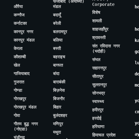
फैजाबाद (अयोध्या)
Corporate
औरैया
मंडल
h
विशेष
कन्नौज
बदायूँ
शामली
कर्नाटका
बरेली
शाहजहाँपुर
h
कानपुर नगर
बलरामपुर
श्रावस्ती
कानपुर मंडल
बलिया
k
संत रविदास नगर
केरला
बस्ती
(भदोही)
g
कौशाम्बी
बहराइच
संभल
l
खेल
बागपत
सहारनपुर
गाजियाबाद
बांदा
d
सीतापुर
गुजरात
बाराबंकी
सुल्तानपुर
m
गोण्डा
बिज़नेस
सोनभद्र
गोरखपुर
बिजनौर
y
स्वास्थ्य
गोरखपुर मंडल
बिहार
हमीरपुर
c
गोवा
बुलंदशहर
हरदोई
y
गौतम बुद्ध नगर
मणिपुर
हरियाणा
(नोएडा)
मथुरा
a
हिमाचल प्रदेश
चंडीगढ़