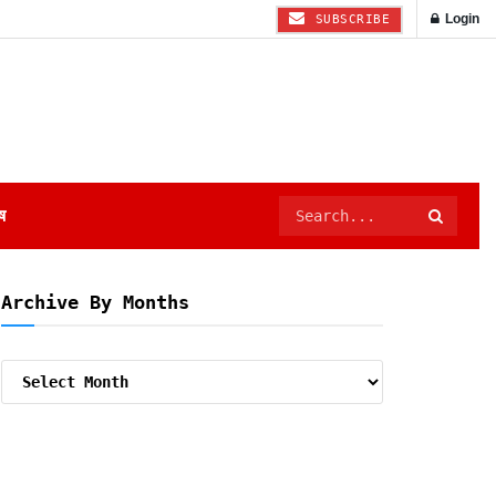
Login
SUBSCRIBE
ष
Archive By Months
Archive
By
Months