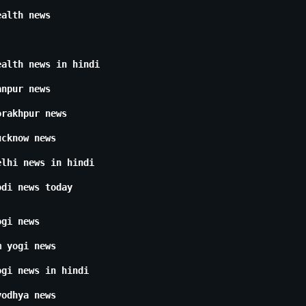
ealth news
ealth news in hindi
anpur news
orakhpur news
ucknow news
elhi news in hindi
odi news today
ogi news
m yogi news
ogi news in hindi
yodhya news