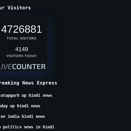
ur Visitors
4726881
TOTAL VISITORS
4149
VISITORS TODAY
reaking News Express
ratapgarh up hindi news
oday up hindi news
ive india hindi news
p politics news in hindi