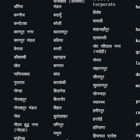
फैजाबाद (अयोध्या)
Corporate
औरैया
मंडल
h
विशेष
कन्नौज
बदायूँ
शामली
कर्नाटका
बरेली
शाहजहाँपुर
h
कानपुर नगर
बलरामपुर
श्रावस्ती
कानपुर मंडल
बलिया
k
संत रविदास नगर
केरला
बस्ती
(भदोही)
g
कौशाम्बी
बहराइच
संभल
l
खेल
बागपत
सहारनपुर
गाजियाबाद
बांदा
d
सीतापुर
गुजरात
बाराबंकी
सुल्तानपुर
m
गोण्डा
बिज़नेस
सोनभद्र
गोरखपुर
बिजनौर
y
स्वास्थ्य
गोरखपुर मंडल
बिहार
हमीरपुर
c
गोवा
बुलंदशहर
हरदोई
y
गौतम बुद्ध नगर
मणिपुर
हरियाणा
(नोएडा)
मथुरा
a
हिमाचल प्रदेश
चंडीगढ़