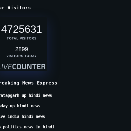
ur Visitors
4725631
TOTAL VISITORS
2899
VISITORS TODAY
reaking News Express
ratapgarh up hindi news
oday up hindi news
ive india hindi news
p politics news in hindi