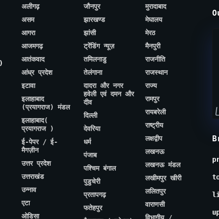
अलीगढ़
जौनपुर
मुरादाबाद
O
असम
झारखण्ड
मेघालय
आगरा
झांसी
मेरठ
आजमगढ़
ट्रेंडिंग न्यूज़
मैनपुरी
आतंकवाद
तमिलनाडु
राजनीति
)
आंध्र प्रदेश
तेलंगाना
राजस्थान
इटावा
दादरा और नगर
राज्य
हवेली एवं दमन और
इलाहाबाद
रामपुर
दीव
(प्रयागराज) मंडल
रायबरेली
दिल्ली
इलाहाबाद(
राष्ट्रीय
प्रयागराज )
देवरिया
B
लक्षद्वीप
ई-पेपर / ई-
धर्म
मैगज़ीन
लखनऊ
पंजाब
p
उत्तर प्रदेश
लखनऊ मंडल
पश्चिम बंगाल
उत्तराखंड
t
लखीमपुर खीरी
पुडुचेरी
उन्नाव
ललितपुर
प्रतापगढ़
l
एटा
वाराणसी
फतेहपुर
u
ओडिसा
विभागीय /