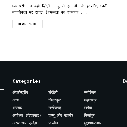
एक परीक्षा से बड़ी ज़िंदगी : यू.पी.एस.सी. के इर्द-गिर्द बनती
मानसिकता पर सवाल (सफलता का एकमात्र ...
READ MORE
Categories
D
अंतर्राष्ट्रीय
चंदौली
मनोरंजन
अन्य
चित्रकूट
महाराष्ट्र
अपराध
छत्तीसगढ़
महोबा
अयोध्या (फैजाबाद)
जम्मू और कश्मीर
मिर्जापुर
अरुणाचल प्रदेश
जालौन
मुज़फ्फरनगर