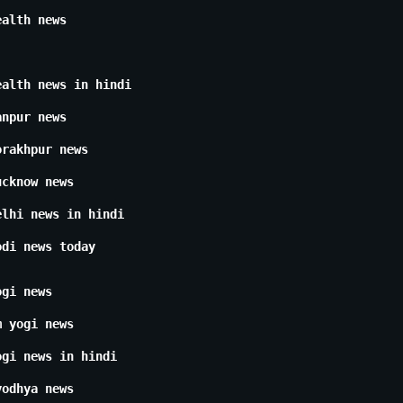
ealth news
ealth news in hindi
anpur news
orakhpur news
ucknow news
elhi news in hindi
odi news today
ogi news
m yogi news
ogi news in hindi
yodhya news