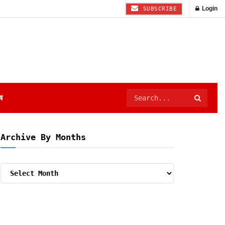
Login
SUBSCRIBE
ष
Archive By Months
Archive
By
Months