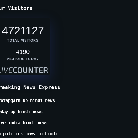
ur Visitors
4721127
TOTAL VISITORS
4190
VISITORS TODAY
reaking News Express
ratapgarh up hindi news
oday up hindi news
ive india hindi news
p politics news in hindi