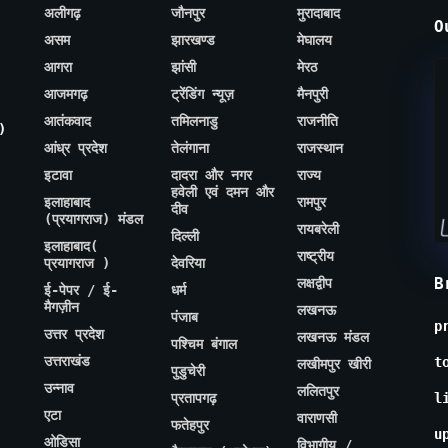
अलीगढ़
जौनपुर
मुरादाबाद
O
असम
झारखण्ड
मेघालय
आगरा
झांसी
मेरठ
आजमगढ़
ट्रेंडिंग न्यूज़
मैनपुरी
आतंकवाद
तमिलनाडु
राजनीति
)
आंध्र प्रदेश
तेलंगाना
राजस्थान
इटावा
दादरा और नगर
राज्य
हवेली एवं दमन और
इलाहाबाद
रामपुर
दीव
(प्रयागराज) मंडल
रायबरेली
दिल्ली
इलाहाबाद(
राष्ट्रीय
प्रयागराज )
देवरिया
B
लक्षद्वीप
ई-पेपर / ई-
धर्म
मैगज़ीन
लखनऊ
पंजाब
p
उत्तर प्रदेश
लखनऊ मंडल
पश्चिम बंगाल
उत्तराखंड
t
लखीमपुर खीरी
पुडुचेरी
उन्नाव
ललितपुर
प्रतापगढ़
l
एटा
वाराणसी
फतेहपुर
u
ओडिसा
विभागीय /