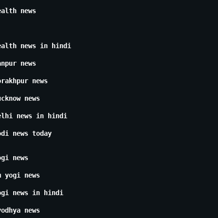
ealth news
ealth news in hindi
anpur news
orakhpur news
ucknow news
elhi news in hindi
odi news today
ogi news
m yogi news
ogi news in hindi
yodhya news