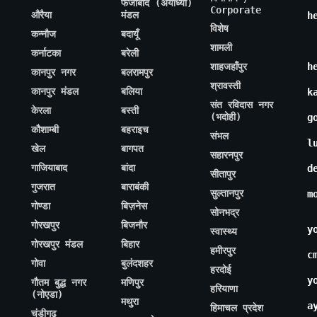
फैजाबाद (अयोध्या)
Corporate
औरैया
मंडल
h
विशेष
कन्नौज
बदायूँ
शामली
कर्नाटका
बरेली
शाहजहाँपुर
h
कानपुर नगर
बलरामपुर
श्रावस्ती
कानपुर मंडल
बलिया
k
संत रविदास नगर
केरला
बस्ती
(भदोही)
g
कौशाम्बी
बहराइच
संभल
l
खेल
बागपत
सहारनपुर
गाजियाबाद
बांदा
d
सीतापुर
गुजरात
बाराबंकी
सुल्तानपुर
m
गोण्डा
बिज़नेस
सोनभद्र
गोरखपुर
बिजनौर
y
स्वास्थ्य
गोरखपुर मंडल
बिहार
हमीरपुर
c
गोवा
बुलंदशहर
हरदोई
y
गौतम बुद्ध नगर
मणिपुर
हरियाणा
(नोएडा)
मथुरा
a
हिमाचल प्रदेश
चंडीगढ़