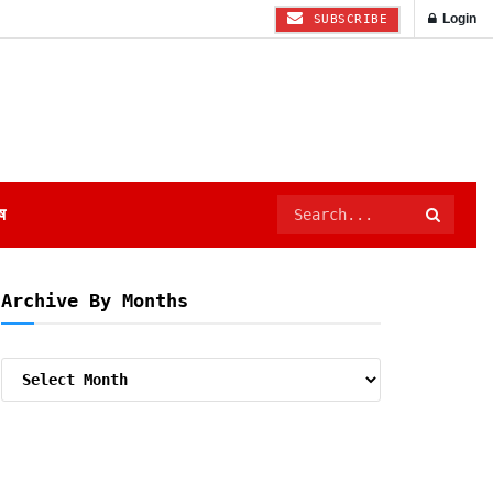
Login
SUBSCRIBE
ष
Archive By Months
Archive
By
Months