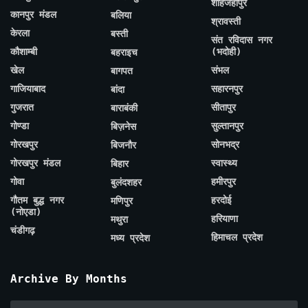
शाहजहाँपुर
कानपुर मंडल
बलिया
श्रावस्ती
केरला
बस्ती
संत रविदास नगर
कौशाम्बी
(भदोही)
बहराइच
खेल
संभल
बागपत
गाजियाबाद
सहारनपुर
बांदा
गुजरात
सीतापुर
बाराबंकी
गोण्डा
सुल्तानपुर
बिज़नेस
गोरखपुर
सोनभद्र
बिजनौर
गोरखपुर मंडल
स्वास्थ्य
बिहार
गोवा
हमीरपुर
बुलंदशहर
गौतम बुद्ध नगर
हरदोई
मणिपुर
(नोएडा)
हरियाणा
मथुरा
चंडीगढ़
हिमाचल प्रदेश
मध्य प्रदेश
Archive By Months
Archive