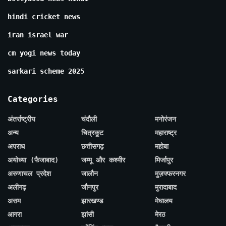
hindi cricket news
iran israel war
cm yogi news today
sarkari scheme 2025
Categories
अंतर्राष्ट्रीय
चंदौली
मनोरंजन
अन्य
चित्रकूट
महाराष्ट्र
अपराध
छत्तीसगढ़
महोबा
अयोध्या (फैजाबाद)
जम्मू और कश्मीर
मिर्जापुर
अरुणाचल प्रदेश
जालौन
मुज़फ्फरनगर
अलीगढ़
जौनपुर
मुरादाबाद
असम
झारखण्ड
मेघालय
आगरा
झांसी
मेरठ