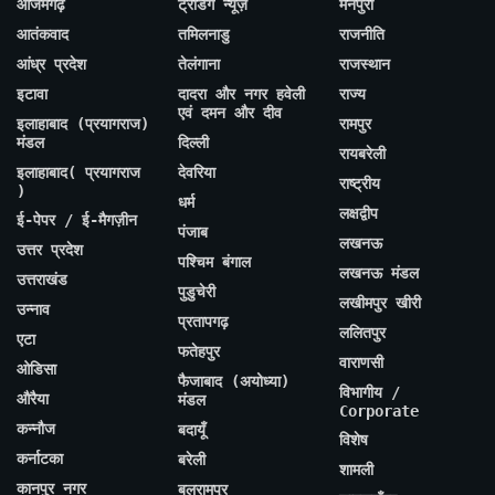
आजमगढ़
ट्रेंडिंग न्यूज़
मैनपुरी
आतंकवाद
तमिलनाडु
राजनीति
आंध्र प्रदेश
तेलंगाना
राजस्थान
इटावा
दादरा और नगर हवेली
राज्य
एवं दमन और दीव
इलाहाबाद (प्रयागराज)
रामपुर
मंडल
दिल्ली
रायबरेली
इलाहाबाद( प्रयागराज
देवरिया
राष्ट्रीय
)
धर्म
लक्षद्वीप
ई-पेपर / ई-मैगज़ीन
पंजाब
लखनऊ
उत्तर प्रदेश
पश्चिम बंगाल
लखनऊ मंडल
उत्तराखंड
पुडुचेरी
लखीमपुर खीरी
उन्नाव
प्रतापगढ़
ललितपुर
एटा
फतेहपुर
वाराणसी
ओडिसा
फैजाबाद (अयोध्या)
विभागीय /
औरैया
मंडल
Corporate
कन्नौज
बदायूँ
विशेष
कर्नाटका
बरेली
शामली
कानपुर नगर
बलरामपुर