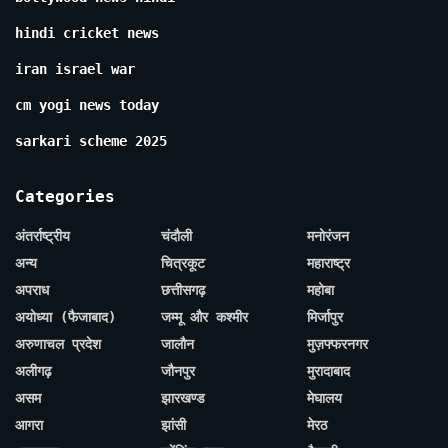
hindi cricket news
iran israel war
cm yogi news today
sarkari scheme 2025
Categories
अंतर्राष्ट्रीय
चंदौली
मनोरंजन
अन्य
चित्रकूट
महाराष्ट्र
अपराध
छत्तीसगढ़
महोबा
अयोध्या (फैजाबाद)
जम्मू और कश्मीर
मिर्जापुर
अरुणाचल प्रदेश
जालौन
मुज़फ्फरनगर
अलीगढ़
जौनपुर
मुरादाबाद
असम
झारखण्ड
मेघालय
आगरा
झांसी
मेरठ