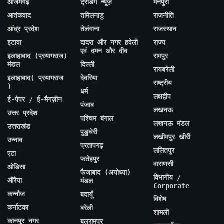
आजमगढ़
ट्रेंडिंग न्यूज़
मैनपुरी
आतंकवाद
तमिलनाडु
राजनीति
आंध्र प्रदेश
तेलंगाना
राजस्थान
इटावा
दादरा और नगर हवेली
राज्य
एवं दमन और दीव
इलाहाबाद (प्रयागराज)
रामपुर
मंडल
दिल्ली
रायबरेली
इलाहाबाद( प्रयागराज
देवरिया
राष्ट्रीय
)
धर्म
लक्षद्वीप
ई-पेपर / ई-मैगज़ीन
पंजाब
लखनऊ
उत्तर प्रदेश
पश्चिम बंगाल
लखनऊ मंडल
उत्तराखंड
पुडुचेरी
लखीमपुर खीरी
उन्नाव
प्रतापगढ़
ललितपुर
एटा
फतेहपुर
वाराणसी
ओडिसा
फैजाबाद (अयोध्या)
विभागीय /
औरैया
मंडल
Corporate
कन्नौज
बदायूँ
विशेष
कर्नाटका
बरेली
शामली
कानपुर नगर
बलरामपुर