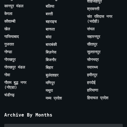
शाहजहाँपुर
कानपुर मंडल
बलिया
श्रावस्ती
केरला
बस्ती
संत रविदास नगर
कौशाम्बी
(भदोही)
बहराइच
खेल
संभल
बागपत
गाजियाबाद
सहारनपुर
बांदा
गुजरात
सीतापुर
बाराबंकी
गोण्डा
सुल्तानपुर
बिज़नेस
गोरखपुर
सोनभद्र
बिजनौर
गोरखपुर मंडल
स्वास्थ्य
बिहार
गोवा
हमीरपुर
बुलंदशहर
गौतम बुद्ध नगर
हरदोई
मणिपुर
(नोएडा)
हरियाणा
मथुरा
चंडीगढ़
हिमाचल प्रदेश
मध्य प्रदेश
Archive By Months
Archive