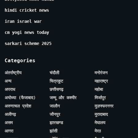
hindi cricket news
iran israel war
cm yogi news today
sarkari scheme 2025
Categories
अंतर्राष्ट्रीय
चंदौली
मनोरंजन
अन्य
चित्रकूट
महाराष्ट्र
अपराध
छत्तीसगढ़
महोबा
अयोध्या (फैजाबाद)
जम्मू और कश्मीर
मिर्जापुर
अरुणाचल प्रदेश
जालौन
मुज़फ्फरनगर
अलीगढ़
जौनपुर
मुरादाबाद
असम
झारखण्ड
मेघालय
आगरा
झांसी
मेरठ