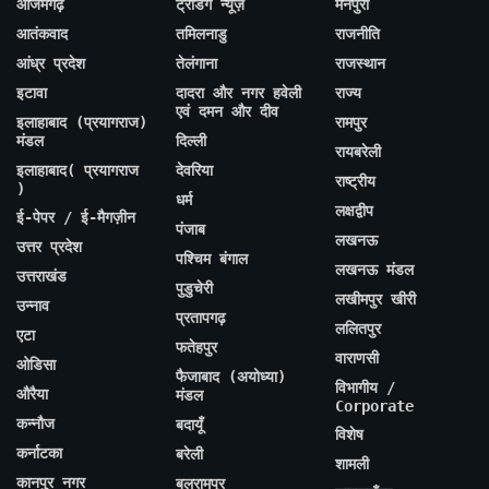
आजमगढ़
ट्रेंडिंग न्यूज़
मैनपुरी
आतंकवाद
तमिलनाडु
राजनीति
आंध्र प्रदेश
तेलंगाना
राजस्थान
इटावा
दादरा और नगर हवेली
राज्य
एवं दमन और दीव
इलाहाबाद (प्रयागराज)
रामपुर
मंडल
दिल्ली
रायबरेली
इलाहाबाद( प्रयागराज
देवरिया
राष्ट्रीय
)
धर्म
लक्षद्वीप
ई-पेपर / ई-मैगज़ीन
पंजाब
लखनऊ
उत्तर प्रदेश
पश्चिम बंगाल
लखनऊ मंडल
उत्तराखंड
पुडुचेरी
लखीमपुर खीरी
उन्नाव
प्रतापगढ़
ललितपुर
एटा
फतेहपुर
वाराणसी
ओडिसा
फैजाबाद (अयोध्या)
विभागीय /
औरैया
मंडल
Corporate
कन्नौज
बदायूँ
विशेष
कर्नाटका
बरेली
शामली
कानपुर नगर
बलरामपुर