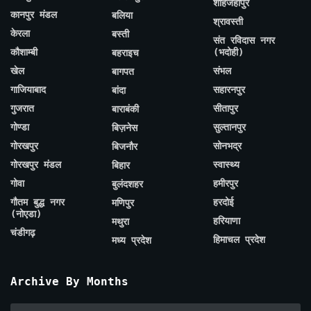
शाहजहाँपुर
कानपुर मंडल
बलिया
श्रावस्ती
केरला
बस्ती
संत रविदास नगर
कौशाम्बी
(भदोही)
बहराइच
खेल
संभल
बागपत
गाजियाबाद
सहारनपुर
बांदा
गुजरात
सीतापुर
बाराबंकी
गोण्डा
सुल्तानपुर
बिज़नेस
गोरखपुर
सोनभद्र
बिजनौर
गोरखपुर मंडल
स्वास्थ्य
बिहार
गोवा
हमीरपुर
बुलंदशहर
गौतम बुद्ध नगर
हरदोई
मणिपुर
(नोएडा)
हरियाणा
मथुरा
चंडीगढ़
हिमाचल प्रदेश
मध्य प्रदेश
Archive By Months
Archive