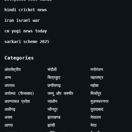
hindi cricket news
iran israel war
cm yogi news today
sarkari scheme 2025
Categories
अंतर्राष्ट्रीय
चंदौली
मनोरंजन
अन्य
चित्रकूट
महाराष्ट्र
अपराध
छत्तीसगढ़
महोबा
अयोध्या (फैजाबाद)
जम्मू और कश्मीर
मिर्जापुर
अरुणाचल प्रदेश
जालौन
मुज़फ्फरनगर
अलीगढ़
जौनपुर
मुरादाबाद
असम
झारखण्ड
मेघालय
आगरा
झांसी
मेरठ