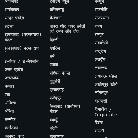
आजमगढ़
ट्रेंडिंग न्यूज़
मैनपुरी
आतंकवाद
तमिलनाडु
राजनीति
आंध्र प्रदेश
तेलंगाना
राजस्थान
इटावा
दादरा और नगर हवेली
राज्य
एवं दमन और दीव
इलाहाबाद (प्रयागराज)
रामपुर
मंडल
दिल्ली
रायबरेली
इलाहाबाद( प्रयागराज
देवरिया
राष्ट्रीय
)
धर्म
लक्षद्वीप
ई-पेपर / ई-मैगज़ीन
पंजाब
लखनऊ
उत्तर प्रदेश
पश्चिम बंगाल
लखनऊ मंडल
उत्तराखंड
पुडुचेरी
लखीमपुर खीरी
उन्नाव
प्रतापगढ़
ललितपुर
एटा
फतेहपुर
वाराणसी
ओडिसा
फैजाबाद (अयोध्या)
विभागीय /
औरैया
मंडल
Corporate
कन्नौज
बदायूँ
विशेष
कर्नाटका
बरेली
शामली
कानपुर नगर
बलरामपुर