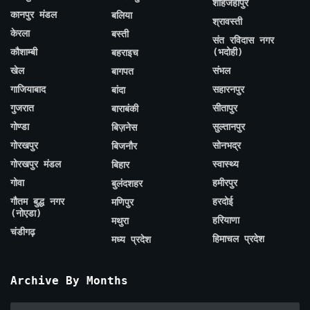
शाहजहाँपुर
कानपुर मंडल
बलिया
श्रावस्ती
केरला
बस्ती
संत रविदास नगर
कौशाम्बी
(भदोही)
बहराइच
खेल
संभल
बागपत
गाजियाबाद
सहारनपुर
बांदा
गुजरात
सीतापुर
बाराबंकी
गोण्डा
सुल्तानपुर
बिज़नेस
गोरखपुर
सोनभद्र
बिजनौर
गोरखपुर मंडल
स्वास्थ्य
बिहार
गोवा
हमीरपुर
बुलंदशहर
गौतम बुद्ध नगर
हरदोई
मणिपुर
(नोएडा)
हरियाणा
मथुरा
चंडीगढ़
हिमाचल प्रदेश
मध्य प्रदेश
Archive By Months
Archive