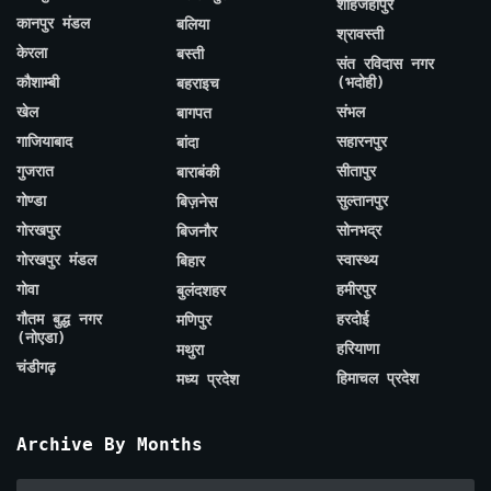
शाहजहाँपुर
कानपुर मंडल
बलिया
श्रावस्ती
केरला
बस्ती
संत रविदास नगर
कौशाम्बी
(भदोही)
बहराइच
खेल
संभल
बागपत
गाजियाबाद
सहारनपुर
बांदा
गुजरात
सीतापुर
बाराबंकी
गोण्डा
सुल्तानपुर
बिज़नेस
गोरखपुर
सोनभद्र
बिजनौर
गोरखपुर मंडल
स्वास्थ्य
बिहार
गोवा
हमीरपुर
बुलंदशहर
गौतम बुद्ध नगर
हरदोई
मणिपुर
(नोएडा)
हरियाणा
मथुरा
चंडीगढ़
हिमाचल प्रदेश
मध्य प्रदेश
Archive By Months
Archive