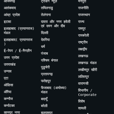
आजमगढ़
ट्रेंडिंग न्यूज़
मैनपुरी
आतंकवाद
तमिलनाडु
राजनीति
आंध्र प्रदेश
तेलंगाना
राजस्थान
इटावा
दादरा और नगर हवेली
राज्य
एवं दमन और दीव
इलाहाबाद (प्रयागराज)
रामपुर
मंडल
दिल्ली
रायबरेली
इलाहाबाद( प्रयागराज
देवरिया
राष्ट्रीय
)
धर्म
लक्षद्वीप
ई-पेपर / ई-मैगज़ीन
पंजाब
लखनऊ
उत्तर प्रदेश
पश्चिम बंगाल
लखनऊ मंडल
उत्तराखंड
पुडुचेरी
लखीमपुर खीरी
उन्नाव
प्रतापगढ़
ललितपुर
एटा
फतेहपुर
वाराणसी
ओडिसा
फैजाबाद (अयोध्या)
विभागीय /
औरैया
मंडल
Corporate
कन्नौज
बदायूँ
विशेष
कर्नाटका
बरेली
शामली
कानपुर नगर
बलरामपुर