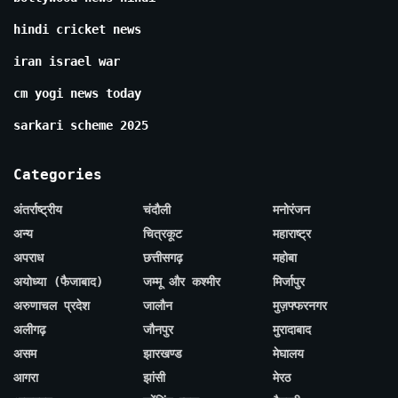
hindi cricket news
iran israel war
cm yogi news today
sarkari scheme 2025
Categories
अंतर्राष्ट्रीय
चंदौली
मनोरंजन
अन्य
चित्रकूट
महाराष्ट्र
अपराध
छत्तीसगढ़
महोबा
अयोध्या (फैजाबाद)
जम्मू और कश्मीर
मिर्जापुर
अरुणाचल प्रदेश
जालौन
मुज़फ्फरनगर
अलीगढ़
जौनपुर
मुरादाबाद
असम
झारखण्ड
मेघालय
आगरा
झांसी
मेरठ