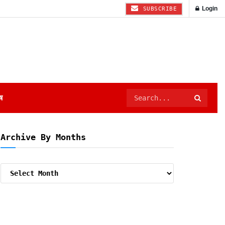
Login
SUBSCRIBE
ष
Archive By Months
Archive
By
Months