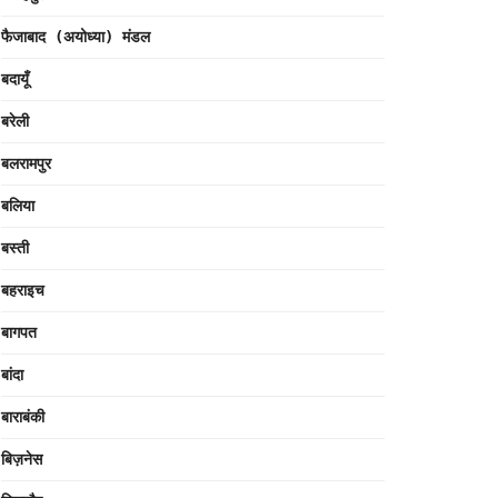
फैजाबाद (अयोध्या) मंडल
बदायूँ
बरेली
बलरामपुर
बलिया
बस्ती
बहराइच
बागपत
बांदा
बाराबंकी
बिज़नेस