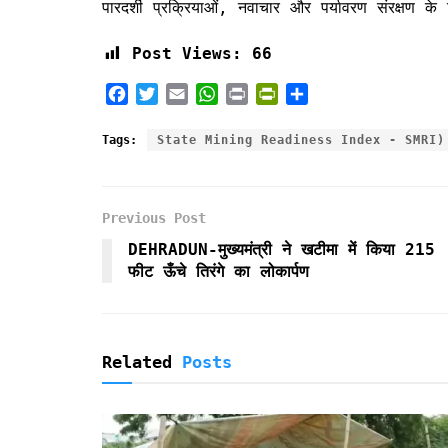
पारदर्शी प्रक्रियाओं, नवाचार और पर्यावरण संरक्षण के
Post Views:
66
F
T
E
W
P
P
S
a
w
m
h
r
r
h
c
i
a
a
i
i
a
Tags:
State Mining Readiness Index - SMRI)
e
t
i
t
n
n
r
b
t
l
s
t
t
e
o
e
A
F
Previous Post
o
r
p
r
k
p
i
DEHRADUN-मुख्यमंत्री ने खटीमा में किया 215
e
फीट ऊँचे तिरंगे का लोकार्पण
n
d
l
y
Related
Posts