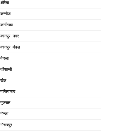
औरैया
कन्नौज
कर्नाटका
कानपुर नगर
कानपुर मंडल
केरला
कौशाम्बी
खेल
गाजियाबाद
गुजरात
गोण्डा
गोरखपुर