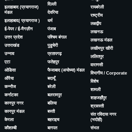
दिल्ली
इलाहाबाद (प्रयागराज)
रायबरेली
मंडल
देवरिया
राष्ट्रीय
इलाहाबाद( प्रयागराज )
धर्म
लक्षद्वीप
ई-पेपर / ई-मैगज़ीन
पंजाब
लखनऊ
उत्तर प्रदेश
पश्चिम बंगाल
लखनऊ मंडल
उत्तराखंड
पुडुचेरी
लखीमपुर खीरी
उन्नाव
प्रतापगढ़
ललितपुर
एटा
फतेहपुर
वाराणसी
ओडिसा
फैजाबाद (अयोध्या) मंडल
विभागीय / Corporate
औरैया
बदायूँ
विशेष
कन्नौज
बरेली
शामली
कर्नाटका
बलरामपुर
शाहजहाँपुर
कानपुर नगर
बलिया
श्रावस्ती
कानपुर मंडल
बस्ती
संत रविदास नगर
केरला
बहराइच
(भदोही)
कौशाम्बी
बागपत
संभल