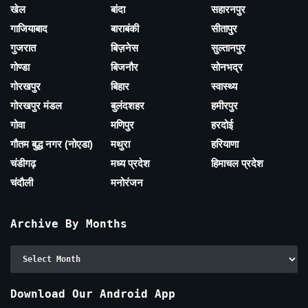
खेल
बांदा
सहारनपुर
गाजियाबाद
बाराबंकी
सीतापुर
गुजरात
बिज़नेस
सुल्तानपुर
गोण्डा
बिजनौर
सोनभद्र
गोरखपुर
बिहार
स्वास्थ्य
गोरखपुर मंडल
बुलंदशहर
हमीरपुर
गोवा
मणिपुर
हरदोई
गौतम बुद्ध नगर (नोएडा)
मथुरा
हरियाणा
चंडीगढ़
मध्य प्रदेश
हिमाचल प्रदेश
चंदौली
मनोरंजन
Archive By Months
Archive
By
Months
Download Our Android App