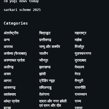
cm yogi news today
sarkari scheme 2025
Categories
अंतर्राष्ट्रीय
चित्रकूट
महाराष्ट्र
अन्य
छत्तीसगढ़
महोबा
अपराध
जम्मू और कश्मीर
मिर्जापुर
अयोध्या (फैजाबाद)
जालौन
मुज़फ्फरनगर
अरुणाचल प्रदेश
जौनपुर
मुरादाबाद
अलीगढ़
झारखण्ड
मेघालय
असम
झांसी
मेरठ
आगरा
ट्रेंडिंग न्यूज़
मैनपुरी
आजमगढ़
तमिलनाडु
राजनीति
आतंकवाद
तेलंगाना
राजस्थान
आंध्र प्रदेश
दादरा और नगर हवेली
राज्य
एवं दमन और दीव
इटावा
रामपुर