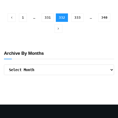
1
…
331
332
333
…
340
Archive By Months
Archive
By
Months