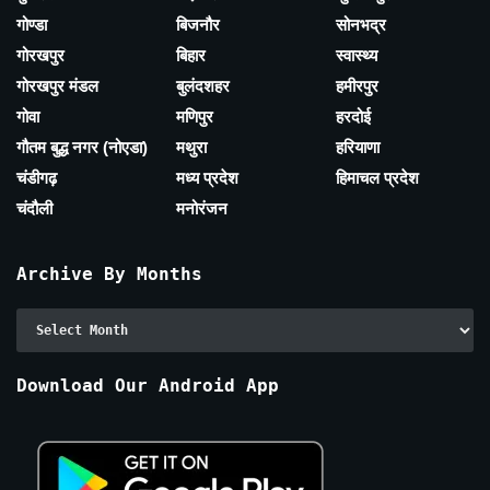
गोण्डा
बिजनौर
सोनभद्र
गोरखपुर
बिहार
स्वास्थ्य
गोरखपुर मंडल
बुलंदशहर
हमीरपुर
गोवा
मणिपुर
हरदोई
गौतम बुद्ध नगर (नोएडा)
मथुरा
हरियाणा
चंडीगढ़
मध्य प्रदेश
हिमाचल प्रदेश
चंदौली
मनोरंजन
Archive By Months
Archive
By
Months
Download Our Android App