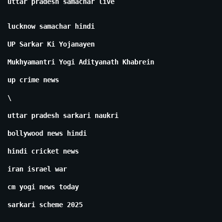
uttar pradesh samachar live
lucknow samachar hindi
UP Sarkar Ki Yojanayen
Mukhyamantri Yogi Adityanath Khabrein
up crime news
\
uttar pradesh sarkari naukri
bollywood news hindi
hindi cricket news
iran israel war
cm yogi news today
sarkari scheme 2025