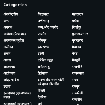
Categories
अंतर्राष्ट्रीय
चित्रकूट
महाराष्ट्र
अन्य
छत्तीसगढ़
महोबा
अपराध
जम्मू और कश्मीर
मिर्जापुर
अयोध्या (फैजाबाद)
जालौन
मुज़फ्फरनगर
अरुणाचल प्रदेश
जौनपुर
मुरादाबाद
अलीगढ़
झारखण्ड
मेघालय
असम
झांसी
मेरठ
आगरा
ट्रेंडिंग न्यूज़
मैनपुरी
आजमगढ़
तमिलनाडु
राजनीति
आतंकवाद
तेलंगाना
राजस्थान
आंध्र प्रदेश
दादरा और नगर हवेली
राज्य
एवं दमन और दीव
इटावा
रामपुर
दिल्ली
इलाहाबाद (प्रयागराज)
रायबरेली
मंडल
देवरिया
राष्ट्रीय
इलाहाबाद( प्रयागराज )
धर्म