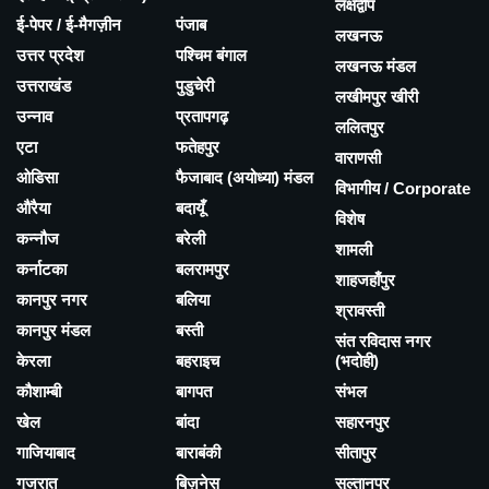
लक्षद्वीप
ई-पेपर / ई-मैगज़ीन
पंजाब
लखनऊ
उत्तर प्रदेश
पश्चिम बंगाल
लखनऊ मंडल
उत्तराखंड
पुडुचेरी
लखीमपुर खीरी
उन्नाव
प्रतापगढ़
ललितपुर
एटा
फतेहपुर
वाराणसी
ओडिसा
फैजाबाद (अयोध्या) मंडल
विभागीय / Corporate
औरैया
बदायूँ
विशेष
कन्नौज
बरेली
शामली
कर्नाटका
बलरामपुर
शाहजहाँपुर
कानपुर नगर
बलिया
श्रावस्ती
कानपुर मंडल
बस्ती
संत रविदास नगर
केरला
बहराइच
(भदोही)
कौशाम्बी
बागपत
संभल
खेल
बांदा
सहारनपुर
गाजियाबाद
बाराबंकी
सीतापुर
गुजरात
बिज़नेस
सुल्तानपुर