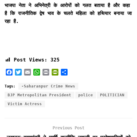
भाजपा नेता ने अभिनेत्री के आरोपों को गलत बताया है और कहा
है कि राजनीतिक द्वेष भाव के चलते महिला को हथियार बनाया जा
रहा है.
Post Views:
325
F
T
E
W
P
P
S
a
w
m
h
r
r
h
c
i
a
a
i
i
a
Tags:
-Saharanpur Crime News
e
t
i
t
n
n
r
BJP Metropolitan President
police
POLITICIAN
b
t
l
s
t
t
e
Victim Actress
o
e
A
F
o
r
p
r
k
p
i
e
Previous Post
n