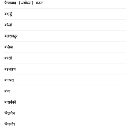
फैजाबाद (अयोध्या) मंडल
बदायूँ
बरेली
बलरामपुर
बलिया
बस्ती
बहराइच
बागपत
बांदा
बाराबंकी
बिज़नेस
बिजनौर