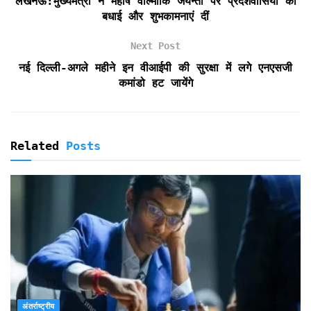
लखनऊ:मुख्यमंत्री ने महर्षि वाल्मीकि जयन्ती पर प्रदेशवासियों को
d
बधाई और शुभकामनाएं दीं
l
y
Next Post
नई दिल्ली-अगले महीने इन वीआईपी की सुरक्षा में लगे एनएसजी
कमांडो हट जायेंगे
Related
Posts
अंतर्राष्ट्रीय