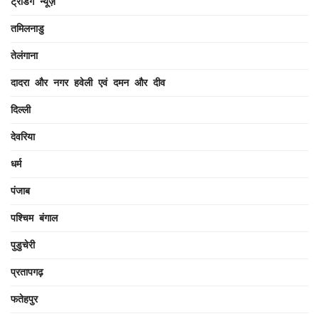
ट्रेंडिंग न्यूज़
तमिलनाडु
तेलंगाना
दादरा और नगर हवेली एवं दमन और दीव
दिल्ली
देवरिया
धर्म
पंजाब
पश्चिम बंगाल
पुडुचेरी
प्रतापगढ़
फतेहपुर