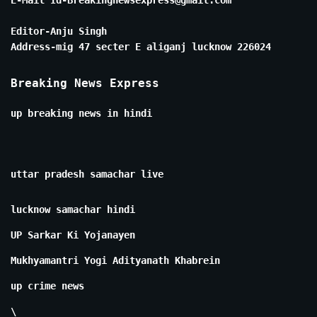
E-Mail Id-Breakingnewsexpress@gmail.com
Editor-Anju Singh
Address-mig 47 secter E aliganj lucknow 226024
Breaking News Express
up breaking news in hindi
uttar pradesh samachar live
lucknow samachar hindi
UP Sarkar Ki Yojanayen
Mukhyamantri Yogi Adityanath Khabrein
up crime news
\