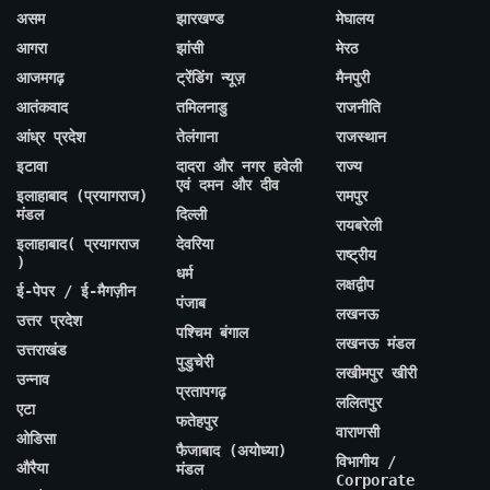
असम
झारखण्ड
मेघालय
आगरा
झांसी
मेरठ
आजमगढ़
ट्रेंडिंग न्यूज़
मैनपुरी
आतंकवाद
तमिलनाडु
राजनीति
आंध्र प्रदेश
तेलंगाना
राजस्थान
इटावा
दादरा और नगर हवेली
राज्य
एवं दमन और दीव
इलाहाबाद (प्रयागराज)
रामपुर
मंडल
दिल्ली
रायबरेली
इलाहाबाद( प्रयागराज
देवरिया
राष्ट्रीय
)
धर्म
लक्षद्वीप
ई-पेपर / ई-मैगज़ीन
पंजाब
लखनऊ
उत्तर प्रदेश
पश्चिम बंगाल
लखनऊ मंडल
उत्तराखंड
पुडुचेरी
लखीमपुर खीरी
उन्नाव
प्रतापगढ़
ललितपुर
एटा
फतेहपुर
वाराणसी
ओडिसा
फैजाबाद (अयोध्या)
विभागीय /
औरैया
मंडल
Corporate