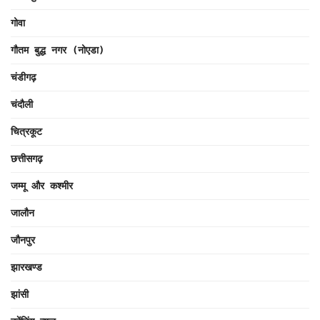
गोवा
गौतम बुद्ध नगर (नोएडा)
चंडीगढ़
चंदौली
चित्रकूट
छत्तीसगढ़
जम्मू और कश्मीर
जालौन
जौनपुर
झारखण्ड
झांसी