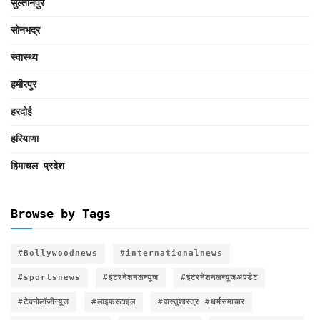
सुल्तानपुर
सोनभद्र
स्वास्थ्य
हमीरपुर
हरदोई
हरियाणा
हिमाचल प्रदेश
Browse by Tags
#Bollywoodnews
#internationalnews
#sportsnews
#इंटरनेशनलन्यूज
#इंटरनेशनलन्यूजअपडेट
#टेक्नोलॉजीन्यूज
#लाइफस्टाइल
#वास्तुशास्त्र #धर्मसमाचार