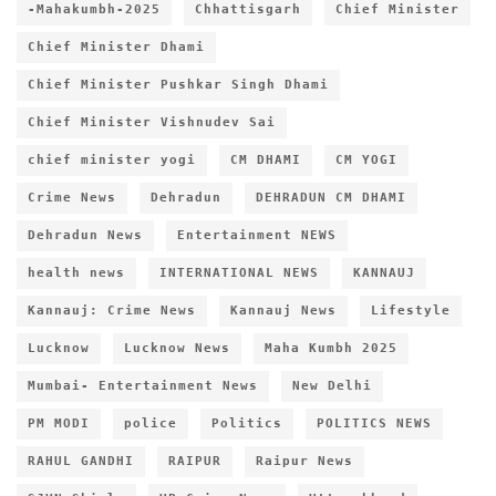
-Mahakumbh-2025
Chhattisgarh
Chief Minister
Chief Minister Dhami
Chief Minister Pushkar Singh Dhami
Chief Minister Vishnudev Sai
chief minister yogi
CM DHAMI
CM YOGI
Crime News
Dehradun
DEHRADUN CM DHAMI
Dehradun News
Entertainment NEWS
health news
INTERNATIONAL NEWS
KANNAUJ
Kannauj: Crime News
Kannauj News
Lifestyle
Lucknow
Lucknow News
Maha Kumbh 2025
Mumbai- Entertainment News
New Delhi
PM MODI
police
Politics
POLITICS NEWS
RAHUL GANDHI
RAIPUR
Raipur News