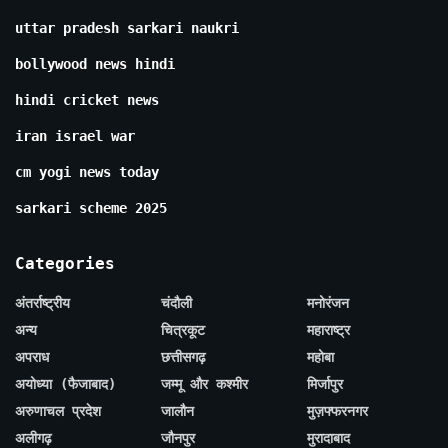
uttar pradesh sarkari naukri
bollywood news hindi
hindi cricket news
iran israel war
cm yogi news today
sarkari scheme 2025
Categories
अंतर्राष्ट्रीय
चंदौली
मनोरंजन
अन्य
चित्रकूट
महाराष्ट्र
अपराध
छत्तीसगढ़
महोबा
अयोध्या (फैजाबाद)
जम्मू और कश्मीर
मिर्जापुर
अरुणाचल प्रदेश
जालौन
मुज़फ्फरनगर
अलीगढ़
जौनपुर
मुरादाबाद