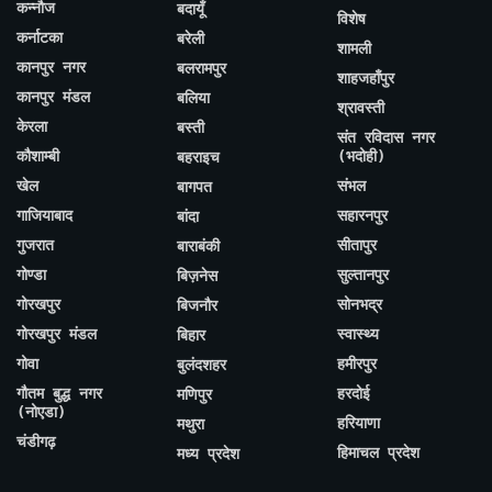
कन्नौज
बदायूँ
विशेष
कर्नाटका
बरेली
शामली
कानपुर नगर
बलरामपुर
शाहजहाँपुर
कानपुर मंडल
बलिया
श्रावस्ती
केरला
बस्ती
संत रविदास नगर
कौशाम्बी
(भदोही)
बहराइच
खेल
संभल
बागपत
गाजियाबाद
सहारनपुर
बांदा
गुजरात
सीतापुर
बाराबंकी
गोण्डा
सुल्तानपुर
बिज़नेस
गोरखपुर
सोनभद्र
बिजनौर
गोरखपुर मंडल
स्वास्थ्य
बिहार
गोवा
हमीरपुर
बुलंदशहर
गौतम बुद्ध नगर
हरदोई
मणिपुर
(नोएडा)
हरियाणा
मथुरा
चंडीगढ़
हिमाचल प्रदेश
मध्य प्रदेश