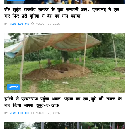
सेंट लुईस-भारतीय शतरंज के युवा सनसनी आर. प्रज्ञानंद ने एक
बार फिर पूरी दुनिया में देश का मान बढ़ाया
BY
NEWS-EDITOR
AUGUST 7, 2026
अपराध
झांसी से प्रयागराज पहुंचा अबान अहमद का शव,जुमे की नमाज के
बाद किया जाएगा सुपुर्द-ए-खाक
BY
NEWS-EDITOR
AUGUST 7, 2026